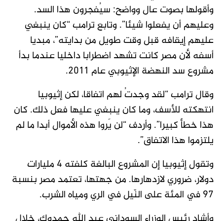
وأقولها بصوت عال وواضح: سيُفجرون هذا السد.
وعليهم أن يفعلوا شيئا”. وتابع ترامب “كان ينبغي
عليهم إيقافه قبل وقت طويل من بدايته”، مبديا
أسفه لأن مصر كانت تشهد اضطرابا داخليا عندما بدأ
مشروع سد النهضة الإثيوبي عام 2011.
وقال ترامب “لقد وجدتُ لهم اتفاقا، لكن إثيوبيا
انتهكته للأسف، وما كان ينبغي عليها فعل ذلك. كان
هذا خطأ كبيرا”. وأردف “لن يَروا هذه الأموال أبدا ما لم
يلتزموا هذا الاتفاق”.
وتقول إثيوبيا إن المشروع البالغة كلفته 4 مليارات
دولار، ضروري لازدهارها. من جهتها، تعتمد مصر بنسبة
97 في المئة على النّيل في الري ومياه الشرب.
وأشاد رئيس الوزراء السوداني عبد الله حمدوك، خلال