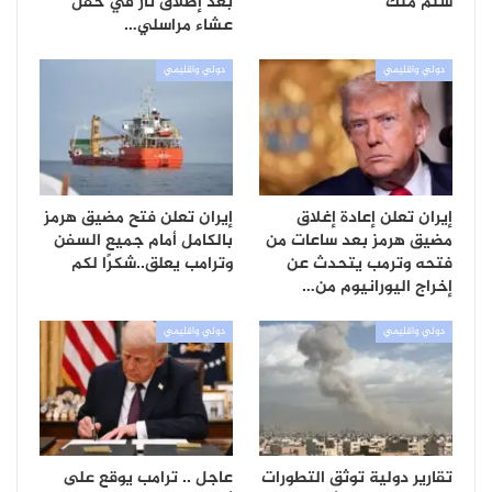
سئم منك”
بعد إطلاق نار في حفل
عشاء مراسلي…
دولي واقليمي
دولي واقليمي
إيران تعلن إعادة إغلاق
إيران تعلن فتح مضيق هرمز
مضيق هرمز بعد ساعات من
بالكامل أمام جميع السفن
فتحه وترمب يتحدث عن
وترامب يعلق..شكرًا لكم
إخراج اليورانيوم من…
دولي واقليمي
دولي واقليمي
تقارير دولية توثق التطورات
عاجل .. ترامب يوقع على