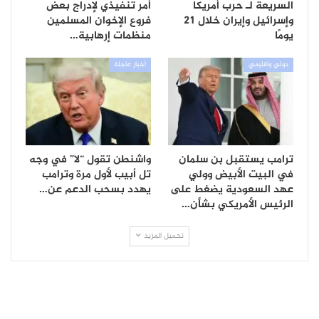
السريعة لـ حرب أمريكا
أمر تنفيذي لإدراج بعض
وإسرائيل وإيران خلال 21
فروع الإخوان المسلمين
يومًا
منظمات إرهابية…
دولي واقليمي
أخبار عاجلة
ترامب يستقبل بن سلمان
واشنطن تقول “لا” في وجه
في البيت الأبيض وولي
تل أبيب لأول مرة وترامب
عهد السعودية يضغط على
يهدد بسحب الدعم عن…
الرئيس الأمريكي بشأن…
تحميل المزيد