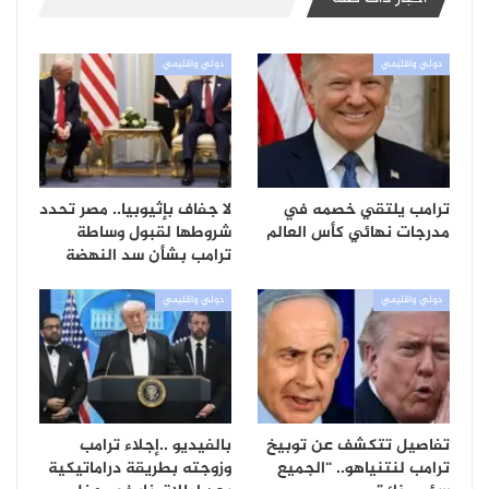
دولي واقليمي
دولي واقليمي
ترامب يلتقي خصمه في
لا جفاف بإثيوبيا.. مصر تحدد
مدرجات نهائي كأس العالم
شروطها لقبول وساطة
ترامب بشأن سد النهضة
دولي واقليمي
دولي واقليمي
تفاصيل تتكشف عن توبيخ
بالفيديو ..إجلاء ترامب
ترامب لنتنياهو.. “الجميع
وزوجته بطريقة دراماتيكية