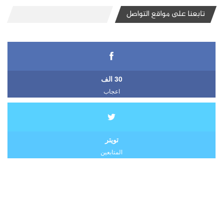
تابعنا على مواقع التواصل
30 الف
اعجاب
تويتر
المتابعين