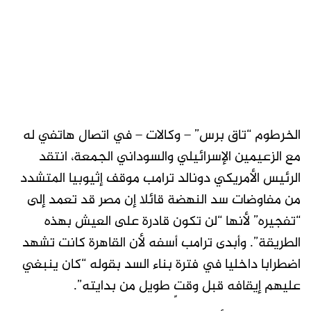
الخرطوم “تاق برس” – وكالات – في اتصال هاتفي له
مع الزعيمين الإسرائيلي والسوداني الجمعة، انتقد
الرئيس الأمريكي دونالد ترامب موقف إثيوبيا المتشدد
من مفاوضات سد النهضة قائلا إن مصر قد تعمد إلى
“تفجيره” لأنها “لن تكون قادرة على العيش بهذه
الطريقة”. وأبدى ترامب أسفه لأن القاهرة كانت تشهد
اضطرابا داخليا في فترة بناء السد بقوله “كان ينبغي
عليهم إيقافه قبل وقتٍ طويل من بدايته”.