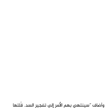
وأضاف “سينتهي بهم الأمر إلى تفجير السد. قُلتها