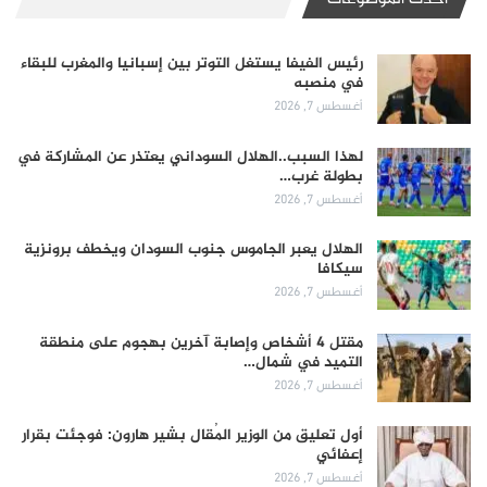
رئيس الفيفا يستغل التوتر بين إسبانيا والمغرب للبقاء
في منصبه
أغسطس 7, 2026
لهذا السبب..الهلال السوداني يعتذر عن المشاركة في
بطولة غرب…
أغسطس 7, 2026
الهلال يعبر الجاموس جنوب السودان ويخطف برونزية
سيكافا
أغسطس 7, 2026
مقتل 4 أشخاص وإصابة آخرين بهجوم على منطقة
التميد في شمال…
أغسطس 7, 2026
أول تعليق من الوزير المُقال بشير هارون: فوجئت بقرار
إعفائي
أغسطس 7, 2026