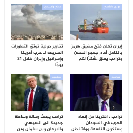
دولي واقليمي
دولي واقليمي
إيران تعلن فتح مضيق هرمز
تقارير دولية توثق التطورات
بالكامل أمام جميع السفن
السريعة لـ حرب أمريكا
وترامب يعلق..شكرًا لكم
وإسرائيل وإيران خلال 21
يومًا
سياسية
سياسية
ترامب : اقتربنا من إنهاء
ترامب يبعث رسالة وساطة
الحرب في السودان
جديدة الى السيسي
وستكون التاسعة وواشنطن
والبرهان وبن سلمان وبن