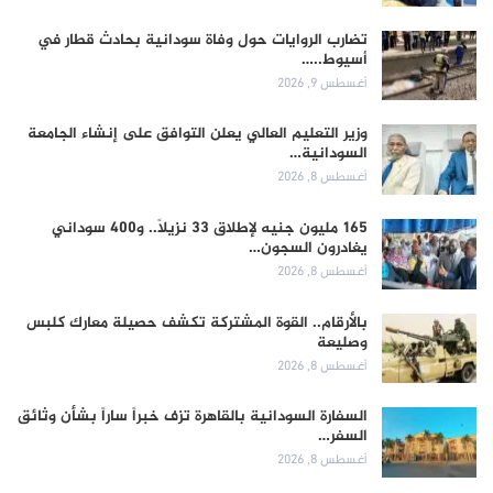
تضارب الروايات حول وفاة سودانية بحادث قطار في
أسيوط..…
أغسطس 9, 2026
وزير التعليم العالي يعلن التوافق على إنشاء الجامعة
السودانية…
أغسطس 8, 2026
165 مليون جنيه لإطلاق 33 نزيلاً.. و400 سوداني
يغادرون السجون…
أغسطس 8, 2026
بالأرقام.. القوة المشتركة تكشف حصيلة معارك كلبس
وصليعة
أغسطس 8, 2026
السفارة السودانية بالقاهرة تزف خبراً ساراً بشأن وثائق
السفر…
أغسطس 8, 2026