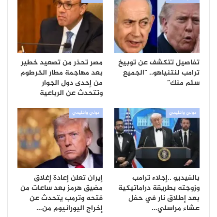
تفاصيل تتكشف عن توبيخ
مصر تحذر من تصعيد خطير
ترامب لنتنياهو.. “الجميع
بعد مهاجمة مطار الخرطوم
سئم منك”
من إحدى دول الجوار
وتتحدث عن الرباعية
دولي واقليمي
دولي واقليمي
بالفيديو ..إجلاء ترامب
إيران تعلن إعادة إغلاق
وزوجته بطريقة دراماتيكية
مضيق هرمز بعد ساعات من
بعد إطلاق نار في حفل
فتحه وترمب يتحدث عن
عشاء مراسلي…
إخراج اليورانيوم من…