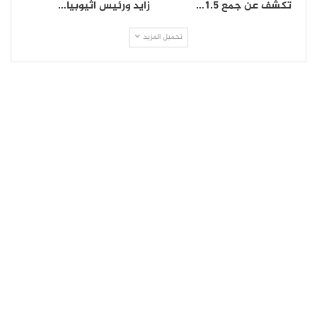
تكشف عن جمع 1.5…
زايد ورئيس اثيوبيا…
تحميل المزيد