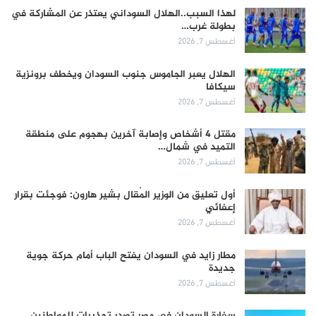
لهذا السبب..الهلال السوداني يعتذر عن المشاركة في
بطولة غرب…
أغسطس 7, 2026
الهلال يعبر الجاموس جنوب السودان ويخطف برونزية
سيكافا
أغسطس 7, 2026
مقتل 4 أشخاص وإصابة آخرين بهجوم على منطقة
التميد في شمال…
أغسطس 7, 2026
أول تعليق من الوزير المُقال بشير هارون: فوجئت بقرار
إعفائي
أغسطس 7, 2026
مطار زايد في السودان يفتح الباب أمام حركة جوية
جديدة
أغسطس 7, 2026
سفارة السودان في مصر تصدر تحذيرات للمواطنين