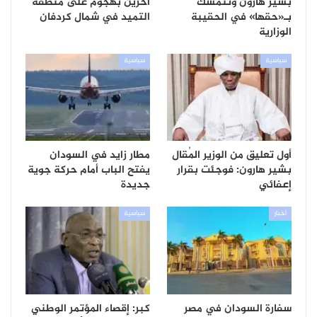
بشير هارون وتتمسك
آخرين بهجوم على منطقة
بـ«حقها» في الحقيبة
التميد في شمال كردفان
الوزارية
سياسية
سياسية
أول تعليق من الوزير المُقال
مطار زايد في السودان
بشير هارون: فوجئت بقرار
يفتح الباب أمام حركة جوية
إعفائي
جديدة
أخبار
سياسية
سفارة السودان في مصر
كبر: إقصاء المؤتمر الوطني