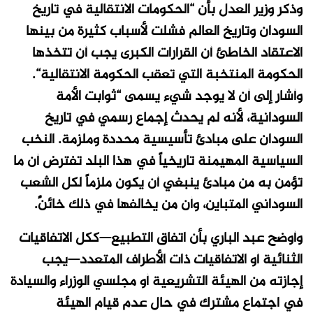
وذكر وزير العدل بأن “الحكومات الانتقالية في تاريخ
السودان وتاريخ العالم فشلت لأسباب كثيرة من بينها
الاعتقاد الخاطئ أن القرارات الكبرى يجب أن تتخذها
الحكومة المنتخبة التي تعقب الحكومة الانتقالية“.
وأشار إلى أن لا يوجد شيء يسمى “ثوابت الأمة
السودانية، لأنه لم يحدث إجماع رسمي في تاريخ
السودان على مبادئ تأسيسية محددة وملزمة. النخب
السياسية المهيمنة تاريخياً في هذا البلد تفترض أن ما
تؤمن به من مبادئ ينبغي أن يكون ملزماً لكل الشعب
السوداني المتباين، وأن من يخالفها في ذلك خائنًٌ.
وأوضح عبد الباري بأن اتفاق التطبيع—ككل الاتفاقيات
الثنائية أو الاتفاقيات ذات الأطراف المتعدد—يجب
إجازته من الهيئة التشريعية أو مجلسي الوزراء والسيادة
في اجتماع مشترك في حال عدم قيام الهيئة