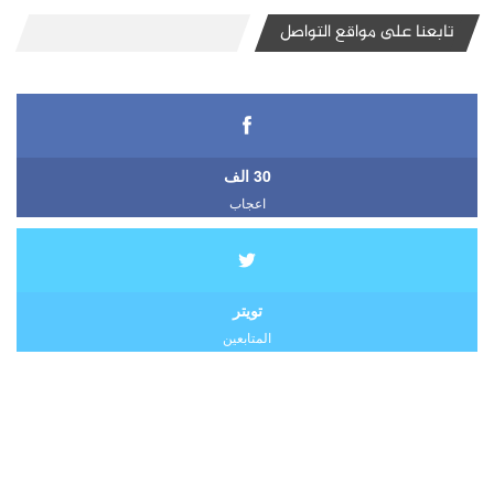
تابعنا على مواقع التواصل
30 الف
اعجاب
تويتر
المتابعين