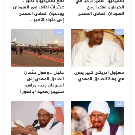
بالفيديو.. سفير تركيا في
تابع بالفيديو والصور ..
الخرطوم :هكذا ودع
عشرات الالاف في السودان
السودان الصادق المهدي
يودعون الصادق المهدي
إلى مثواه الاخير…
أخبار
أخبار
مسؤول أمريكي كبير يعزي
عاجل .. وصول جثمان
في وفاة الصادق المهدي
الصادق المهدي إلى
السودان وبدء مراسم
تشييع رسمية (بالصور )
أخبار
أخبار