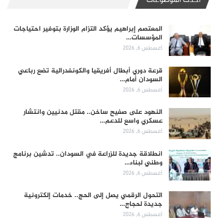
أحدث الموضوعات
المعتصم إبراهيم يؤكد التزام الوزارة بتوفير احتياجات
المؤسسات…
أغسطس 6, 2026
قرعة دوري أبطال أفريقيا والكونفدرالية تضع رباعي
السودان أمام…
أغسطس 6, 2026
النهود على صفيح ساخن.. مقتل مدنيين وانتشار
عسكري واسع للدعم…
أغسطس 6, 2026
انطلاقة جديدة للزراعة في السودان.. تدشين برنامج
وطني لبناء…
أغسطس 6, 2026
التحول الرقمي يصل إلى الحج.. خدمات إلكترونية
جديدة لحجاج…
أغسطس 6, 2026