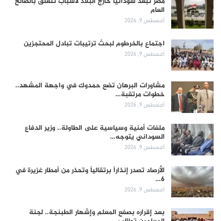
مصر تُبعد سودانياً خارج البلاد لأسباب تتعلق بالصالح
العام
أغسطس 9, 2026
اجتماع بالخرطوم لبحث ترتيبات تبادل المحتجزين
أغسطس 9, 2026
مشاورات البرهان تضع حمدوك في واجهة المشهد..
خطوات مرتقبة…
أغسطس 9, 2026
ملفات أمنية وسياسية على الطاولة.. وزير الدفاع
السوداني يتوجه…
أغسطس 9, 2026
الأرصاد تصدر إنذاراً برتقالياً وتحذر من أمطار غزيرة في
6…
أغسطس 9, 2026
بعد إقراره بصفع المعلم وإشهار الطبنجة.. لجنة