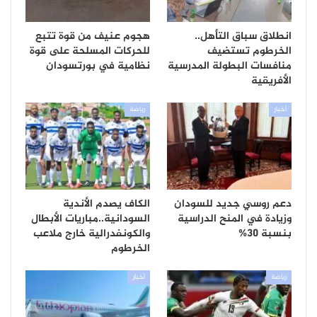
انطلاق سباق التأهل..
هجوم عنيف من قوة تتبع
الخرطوم تستضيف
للحركات المسلحة على قوة
منافسات البطولة المدرسية
نظامية في بورتسودان
الأفريقية
أخبار
رياضة
دعم روسي جديد للسودان
الكاف يصدم الأندية
وزيادة في المنح الدراسية
السودانية..مباريات الأبطال
بنسبة 30%
والكونفدرالية خارج ملاعب
الخرطوم
رياضة
أخبار