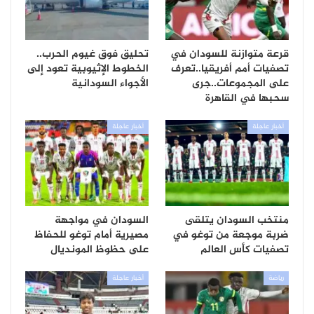
قرعة متوازنة للسودان في
تحليق فوق غيوم الحرب..
تصفيات أمم أفريقيا..تعرف
الخطوط الإثيوبية تعود إلى
على المجموعات..جرى
الأجواء السودانية
سحبها في القاهرة
أخبار عاجلة
أخبار عاجلة
منتخب السودان يتلقى
السودان في مواجهة
ضربة موجعة من توغو في
مصيرية أمام توغو للحفاظ
تصفيات كأس العالم
على حظوظ المونديال
رياضة
أخبار عاجلة