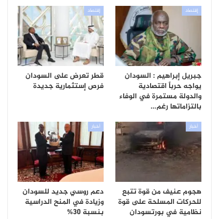
إقتصاد
إقتصاد
جبريل إبراهيم : السودان
قطر تعرض على السودان
يواجه حرباً اقتصادية
فرص إستثمارية جديدة
والدولة مستمرة في الوفاء
بالتزاماتها رغم…
أخبار
أخبار
هجوم عنيف من قوة تتبع
دعم روسي جديد للسودان
للحركات المسلحة على قوة
وزيادة في المنح الدراسية
نظامية في بورتسودان
بنسبة 30%