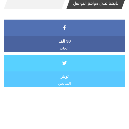
تابعنا على مواقع التواصل
30 الف
اعجاب
تويتر
المتابعين