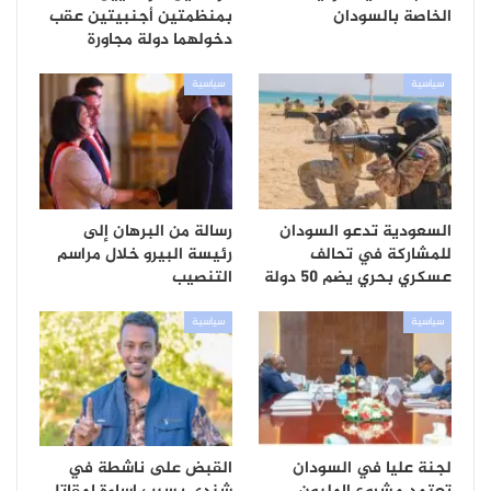
الخاصة بالسودان
بمنظمتين أجنبيتين عقب
دخولهما دولة مجاورة
سياسية
سياسية
السعودية تدعو السودان
رسالة من البرهان إلى
للمشاركة في تحالف
رئيسة البيرو خلال مراسم
عسكري بحري يضم 50 دولة
التنصيب
سياسية
سياسية
لجنة عليا في السودان
القبض على ناشطة في