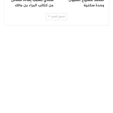
تعتمد مشروع المليون
شندي بسبب إساءة لمقاتل
وحدة سكنية
من كتائب البراء بن مالك
تحميل المزيد