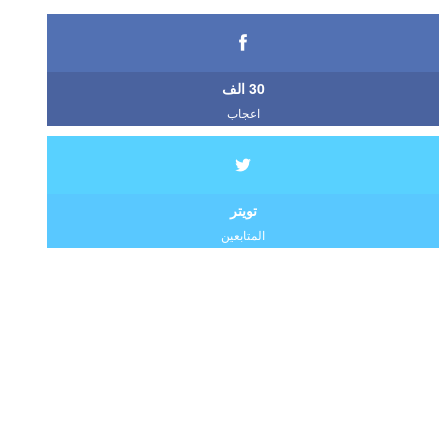
30 الف
اعجاب
تويتر
المتابعين