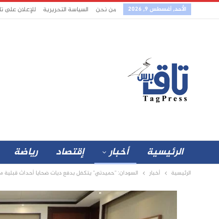
الأحد, أغسطس 9, 2026
من نحن
السياسة التحريرية
للإعلان على ت
الرئيسية
أخبار
إقتصاد
رياضة
الرئيسية
أخبار
السودان: “حميدتي“ يتكفل بدفع ديات ضحايا أحداث قبلية مع