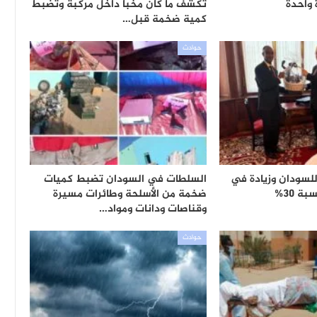
 واحدة
تكشف ما كان مخبأً داخل مركبة وتضبط
كمية ضخمة قبل…
حوادث
لسودان وزيادة في
السلطات في السودان تضبط كميات
ة 30%
ضخمة من الأسلحة وطائرات مسيرة
وقناصات ودانات ومواد…
حوادث