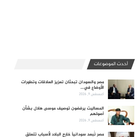
أحدث الموضوعات
مصر والسودان تبحثان تعزيز العلاقات وتطورات
الأوضاع في…
أغسطس 9, 2026
المساليت يرفضون توصيف موسى هلال بشأن
أصولهم
أغسطس 9, 2026
مصر تُبعد سودانياً خارج البلاد لأسباب تتعلق