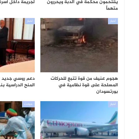
يقتحمون محكمة في الدبة ويحررون
لجريمة داخل أسرة
متهماً
أخبار
أخبار
هجوم عنيف من قوة تتبع للحركات
دعم روسي جديد ل
المسلحة على قوة نظامية في
المنح الدراسية بنسب
بورتسودان
أخبار
حوادث