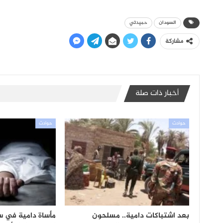
السودان
حميدتي
مشاركة
أخبار ذات صلة
حوادث
حوادث
بعد اشتباكات دامية.. مسلحون
مأساة دامية في س