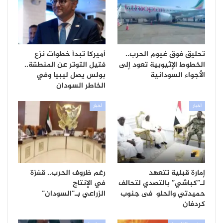
تحليق فوق غيوم الحرب..
أميركا تبدأ خطوات نزع
الخطوط الإثيوبية تعود إلى
فتيل التوتر عن المنطقة..
الأجواء السودانية
بولس يصل ليبيا وفي
الخاطر السودان
أخبار
أخبار
إمارة قبلية تتعهد
رغم ظروف الحرب.. قفزة
لـ”كباشي” بالتصدي لتحالف
في الإنتاج
حميدتي والحلو فى جنوب
الزراعي بـ”السودان”
كردفان