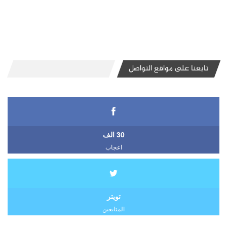
تابعنا على مواقع التواصل
30 الف
اعجاب
تويتر
المتابعين