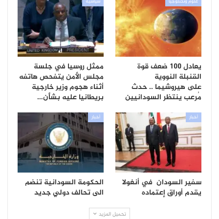
علوم وتكنلوجيا
سياسية
يعادل 100 ضعف قوة
ممثل روسيا في جلسة
القنبلة النووية
مجلس الأمن يتفحص هاتفه
على هيروشيما .. حدث
أثناء هجوم وزير خارجية
مُرعب ينتظر السودانيين
بريطانيا عليه بشأن…
أخبار
أخبار
سفير السودان في أنغولا
الحكومة السودانية تنضم
يقدم أوراق إعتماده
الى تحالف دولي جديد
تحميل المزيد