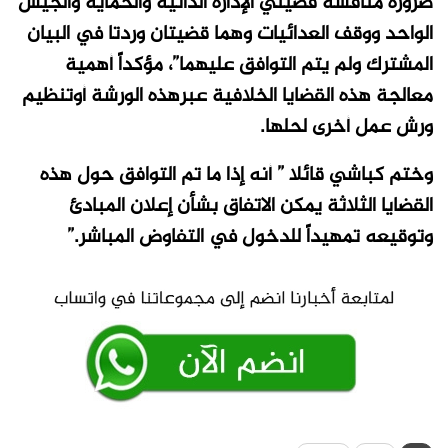
ضرورة مناقشة قضيتي الإدارة الذاتية والحماية والجيش
الواحد ووقف العدائيات وهما قضيتان وردتا في البيان
المشترك ولم يتم التوافق عليهما”، مؤكداً أهمية
معالجة هذه القضايا الخلافية عبرهذه الورشة أوتنظيم
ورش عمل أخرى لحلها.
وختم كباشي قائلا ” أنه إذا ما تم التوافق حول هذه
القضايا الثلاثة يمكن الاتفاق بشأن إعلان المبادئ
وتوقيعه تمهيداً للدخول في التفاوض المباشر.”