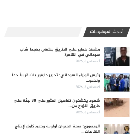
أحدث الموضوعات
مشهد خطير على الطريق ينتهي بضبط شاب
سوداني في القاهرة
أغسطس 6, 2026
رئيس الوزراء السوداني: تحرير دارفور بات قريباً جداً
وندعو…
أغسطس 6, 2026
شهود يكشفون تفاصيل العثور على 30 جثة على
طريق النزوح من…
أغسطس 6, 2026
المنصوري: صحة الحيوان أولوية ودعم كامل لإنتاج
اللقاحات…