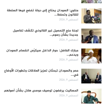
مناوي: السودان يحتاج إلى دولة تخضع فيها السلطة
للقانون وتحفظ…
أغسطس 9, 2026
لجنة منع التحصيل غير القانوني تكشف تفاصيل
جديدة بشأن رسوم…
أغسطس 9, 2026
مبارك الفاضل: حوار الداخل سيكرّس انقسام السودان
ويدعم…
أغسطس 9, 2026
مصر والسودان تبحثان تعزيز العلاقات وتطورات الأوضاع
في…
أغسطس 9, 2026
المساليت يرفضون توصيف موسى هلال بشأن أصولهم
أغسطس 9, 2026