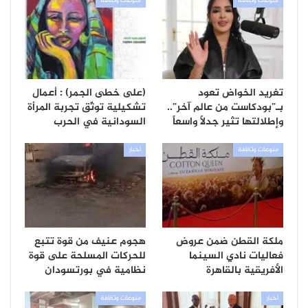
منوعات وثقافة
منوعات وثقافة
تغريد الخواض تعود
(على خطى الجمر) : أعمال
بـ”بودكاست من عالم آخر”..
تشكيلية توثّق تجربة المرأة
وإطلالتها تثير جدلاً واسعاً
السودانية في الحرب
منوعات وثقافة
أخبار
ملكة القطن ضمن عروض
هجوم عنيف من قوة تتبع
فعاليات نادي السينما
للحركات المسلحة على قوة
الأفريقية بالقاهرة
نظامية في بورتسودان
أخبار
منوعات وثقافة