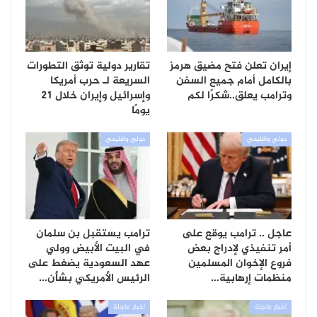
إيران تعلن فتح مضيق هرمز
تقارير دولية توثق التطورات
بالكامل أمام جميع السفن
السريعة لـ حرب أمريكا
وترامب يعلق..شكرًا لكم
وإسرائيل وإيران خلال 21
يومًا
دولي واقليمي
دولي واقليمي
عاجل .. ترامب يوقع على
ترامب يستقبل بن سلمان
أمر تنفيذي لإدراج بعض
في البيت الأبيض وولي
فروع الإخوان المسلمين
عهد السعودية يضغط على
منظمات إرهابية…
الرئيس الأمريكي بشأن…
أخبار عاجلة
أخبار عاجلة