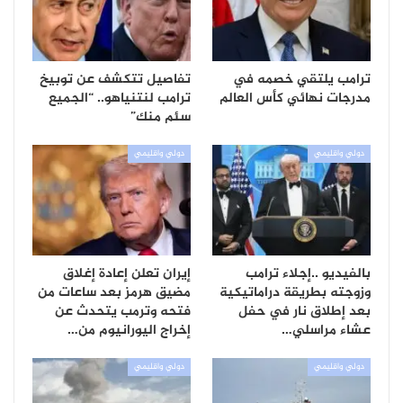
ترامب يلتقي خصمه في
تفاصيل تتكشف عن توبيخ
مدرجات نهائي كأس العالم
ترامب لنتنياهو.. “الجميع
سئم منك”
دولي واقليمي
دولي واقليمي
بالفيديو ..إجلاء ترامب
إيران تعلن إعادة إغلاق
وزوجته بطريقة دراماتيكية
مضيق هرمز بعد ساعات من
بعد إطلاق نار في حفل
فتحه وترمب يتحدث عن
عشاء مراسلي…
إخراج اليورانيوم من…
دولي واقليمي
دولي واقليمي