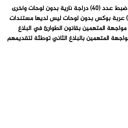
وفي صعيد متصل تمكنت المباحث بالولاية من ضبط عدد (40) دراجة نارية بدون لوحات وأخرى
مسروقة من مدينة بورتسودان وتوقيف عدد (2) عربة بوكس بدون لوحات ليس لديها مستندات
 مواجهة المتهمين بقانون الطوارئ في البلاغ
دوين بلاغات تحت الماده(174) في مواجهة المتهمين بالبلاغ الثاني توطئة لتقديمهم