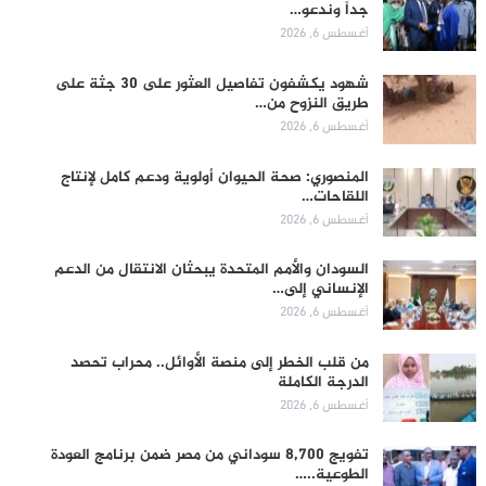
جداً وندعو…
أغسطس 6, 2026
شهود يكشفون تفاصيل العثور على 30 جثة على
طريق النزوح من…
أغسطس 6, 2026
المنصوري: صحة الحيوان أولوية ودعم كامل لإنتاج
اللقاحات…
أغسطس 6, 2026
السودان والأمم المتحدة يبحثان الانتقال من الدعم
الإنساني إلى…
أغسطس 6, 2026
من قلب الخطر إلى منصة الأوائل.. محراب تحصد
الدرجة الكاملة
أغسطس 6, 2026
تفويج 8,700 سوداني من مصر ضمن برنامج العودة
الطوعية..…