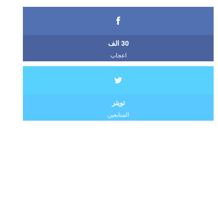
30 الف
اعجاب
تويتر
المتابعين