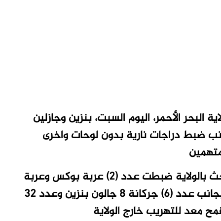
لبحر الأحمر، اليوم السبت، بنزين وجازلين
نب ضبط دراجات نارية بدون لوحات واخرى
متهمين
وأفاد (المكتب الصحفي للشرطة)، أن إدارة المباحث بالولاية ضبطت عدد (2) عربة بوكس وعربة
لاند كروزر بها عدد (51) جركانة معبأة بالبنزين بجانب عدد (6) جركانة 8 جالون بنزين وعدد 32