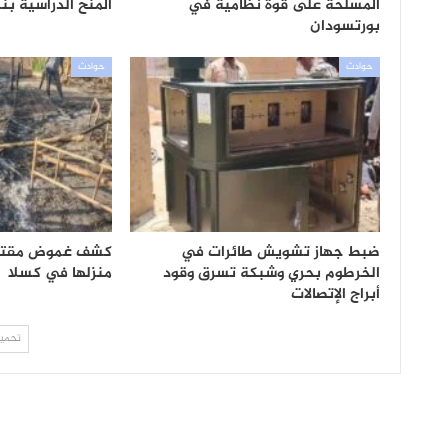
المسلحة على قوة نظامية في
المنح الدراسية بنسب
بورتسودان
حوادث
حوادث
ضبط جهاز تشويش طائرات في
كشف غموض مقتل س
الخرطوم بحري وشبكة تسرق وقود
منزلها في كسلا
أبراج الإتصالات
تحميل