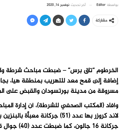
آخر تحديث
نوفمبر 14, 2020
بواسطة
Editor
مشاركة
الخرطوم “تاق برس“ – ضبطت مباحث شرطة ولاية ا
إضافة إلى قمح معد للتهريب بمنطقة هيا، بجا
مسروقة من مدينة بورتسودان والقبض على ال
جركانة 16 جالون، كما ضبطت عدد (40) جوال قمح معد للتهريب خارج الولاية