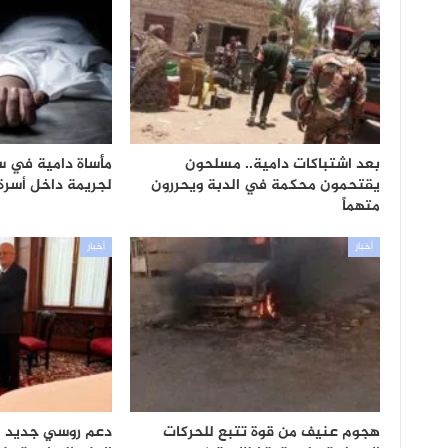
بعد اشتباكات دامية.. مسلحون
مأساة دامية في س
يقتحمون محكمة في الدبة ويحررون
لجريمة داخل أسرة
متهماً
أخبار
أخبار
هجوم عنيف من قوة تتبع للحركات
دعم روسي جديد ل