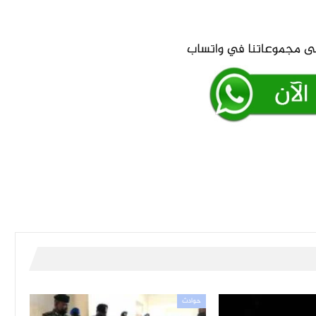
حوادث