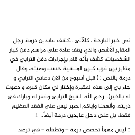
نص خبر البارحة ، كالآتي ..كشف عابدين درمة، رجل
المقابر الأشهر، والذي يقف عادة على مراسم دفن كبار
الشخصيات، كشف بأنه قام بإجراءات دفن الترابي في
مقابر بري غرب كبري المنشية حسب وصيته، وقال
درمة بالنص : ( قبل أسبوع من الآن دعاني الترابي و
جاء بي إلى هذه المقبرة وإختار لي مكان قبره، و دعوت
له بالخير).. رحم الله الشيخ الترابي وغفر له وبارك في
ذريته، وألهمنا وإياكم الصبر ليس على الفقد العظيم
فقط، بل على دجل عابدين درمة أيضاً.. !!
:: ليس مهماً تخصص درمة – وتطفله – في ترصد