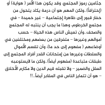
جثامين رموز المجتمع، وقد يكون هذا الأمر ( هواية) أو
(إحترافاً)..ولكن المهم هو أن درمة يكاد يتحول من
حفار قبور إلى ظاهرة إجتماعية – غير حميدة – في
مجتمع الخرطوم، وهذا ما يجب أن ينتبه له المجتمع
والصحف..وأن تعيش الناس هذه الحياة – حسب
أموالهم وغيرها – متفرقين من بعضهم ومختلفين في
أوضاعهم ( مفهوم إلى حد ما)، وأن تقسم الأموال
والسلطات وغيرها من إمتحانات القدر أفراد المجتمع إلى
طبقات متباعدة (مفهوم أيضاً)..ولكن ما لايستوعبه
العقل والضمير – ولا تقبله قيم الدين ولا مكارم الأخلاق
– هو أن تتمايز الناس في المقابر أيضاً..!!