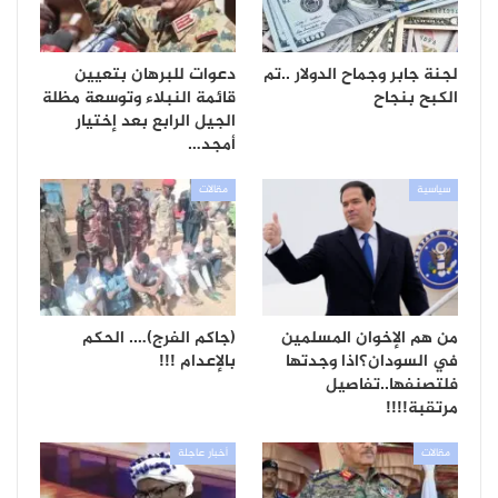
لجنة جابر وجماح الدولار ..تم
دعوات للبرهان بتعيين
الكبح بنجاح
قائمة النبلاء وتوسعة مظلة
الجيل الرابع بعد إختيار
أمجد…
سياسية
مقالات
من هم الإخوان المسلمين
(جاكم الفرج)…. الحكم
في السودان؟اذا وجدتها
بالإعدام !!!
فلتصنفها..تفاصيل
مرتقبة!!!!
مقالات
أخبار عاجلة