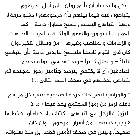
..وكل ما نخشاه أن يأتي زمان على أهل الخرطوم
يتباهون فيه فيما بينهم بأن مرحومهم ( دفنو درمة)،
وبهذا التباهي البغيض تصبح معاول درمة – كما
العمارات السوامق والقصور الملكية و العربات الفارهات
و الزعامات والمناصب وغيرها – من وسائل التكبر..وإن
كان في القوم ناصحاً فلينصح عابدين درمة بأن يتواضع
قليلاً – ويعقل كثيراً – ويجتهد في عمله بخفاء
الصادقين، أي لا يكتفي بترصد جثامين رموز المجتمع ثم
يتباهى بدفنهم في صحف اليوم التالي ..!!
:: والمراقب لتصريحات درمة الصحفية عقب كل مراسم
دفنه لرمز من رموز المجتمع يجد فيها ( ما لا
يليق)..فالرجل مع التباهي، يكشف بلا حياء أو تحفظ ما
لا يجب كشفه – من أسرار المرحوم – وإن كان
صحيحاً..وليس في صحف الأمس فقط، بل منذ سنوات،