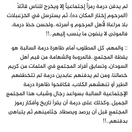
لم يدفن درمة رمزاً إجتماعياً إلا ويخرج للناس قائلاً
(المرحوم إختار المكان ده)، ثم يسترسل في الخزعبلات
بلا مراعاة لأهل المرحوم و أسرته..ولحسن حظ درمة،
فالموتى لا ينفون ما يُنسب إليهم..!!
:: والمهم، كل المطلوب أمام ظاهرة درمة السالبة هو
يقظة المجتمع..فالمروءة والشهامة من قيم أهل
السودان، وتسابق أفراد المجتمع في الملمات من كريم
خصالنا، ومن لم يدفنهم عابدين درمة لم تتخطفهم
الطير أو تنهشهم الكلاب، فكافحوا ظاهرة درمة
الإجتماعية السالبة بسواعد رجال وشباب هذا المجتمع
الجميل..وكذلك على درمة أن يقرأ تاريخ وأفكار رموز
المجتمع قبل أن يرصد ويصطاد جثامينهم ثم يتباهى
بدفنهم..!!