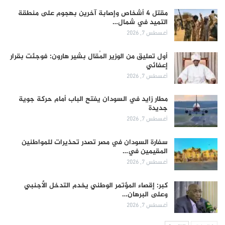
مقتل 4 أشخاص وإصابة آخرين بهجوم على منطقة
التميد في شمال…
أغسطس 7, 2026
أول تعليق من الوزير المُقال بشير هارون: فوجئت بقرار
إعفائي
أغسطس 7, 2026
مطار زايد في السودان يفتح الباب أمام حركة جوية
جديدة
أغسطس 7, 2026
سفارة السودان في مصر تصدر تحذيرات للمواطنين
المقيمين في…
أغسطس 7, 2026
كبر: إقصاء المؤتمر الوطني يخدم التدخل الأجنبي
وعلى البرهان…
أغسطس 7, 2026