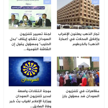
أخبار
أخبار
تجار الذهب يعلنون الإضراب
لجنة تسيير تلفزيون
وإغلاق المحلات في (عمارة
السودان تشكو إيقاف “بدل
الذهب) بالخرطوم
الحليب“ ومسؤول يقول إن
الشاشة القومية…
أخبار
أخبار
مظاهرات في تلفزيون
موجة انتقادات واسعة
السودان ضد مسؤول بارز
لمدير تلفزيون السودان
ووزارة الإعلام لغياب بث خبر
وفاة الصادق…