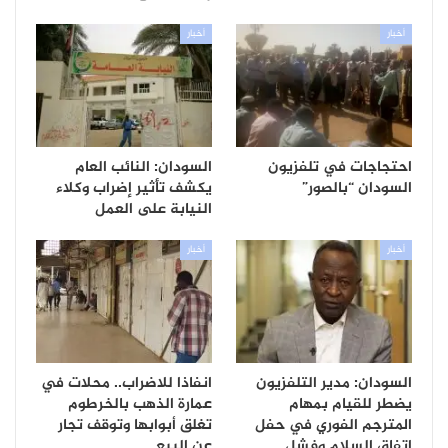
أخبار
أخبار
احتجاجات في تلفزيون
السودان: النائب العام
السودان “بالصور”
يكشف تأثير إضراب وكلاء
النيابة على العمل
أخبار
أخبار
السودان: مدير التلفزيون
انفاذا للاضراب.. محلات في
يضطر للقيام بمهام
عمارة الذهب بالخرطوم
المترجم الفوري في حفل
تغلق أبوابها وتوقف تجار
اتفاق السلام وفشل…
عن البيع…