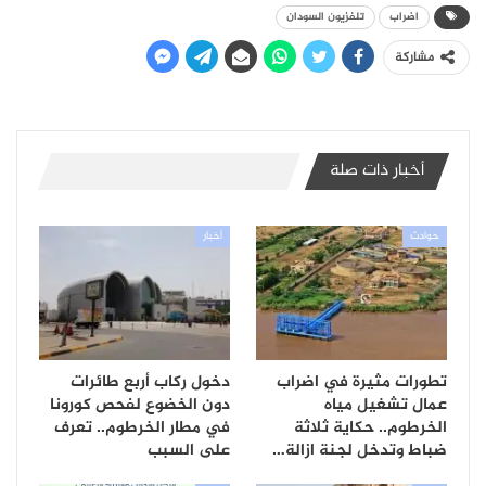
اضراب
تلفزيون السودان
مشاركة
أخبار ذات صلة
حوادث
أخبار
تطورات مثيرة في اضراب
دخول ركاب أربع طائرات
عمال تشغيل مياه
دون الخضوع لفحص كورونا
الخرطوم.. حكاية ثلاثة
في مطار الخرطوم.. تعرف
ضباط وتدخل لجنة ازالة…
على السبب