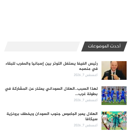
أحدث الموضوعات
رئيس الفيفا يستغل التوتر بين إسبانيا والمغرب للبقاء
في منصبه
أغسطس 7, 2026
لهذا السبب..الهلال السوداني يعتذر عن المشاركة في
بطولة غرب…
أغسطس 7, 2026
الهلال يعبر الجاموس جنوب السودان ويخطف برونزية
سيكافا
أغسطس 7, 2026