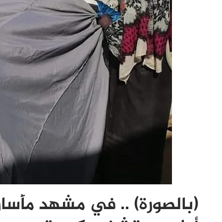
(بالصورة) .. في مشهد مأساو