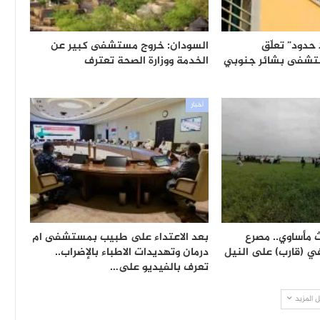
 حدود” تعلّق
السودان: خروج مستشفى كبير عن
شفى بشائر جنوبي
الخدمة ووزارة الصحة تعترف
أخبار
 مأساوي.. مصرع
بعد الاعتداء على طبيب بمستشفى ام
في (قارب) على النيل
درمان وتهديدات الاطباء بالإضراب..
تعرف بالفيديو على…
 المزيد