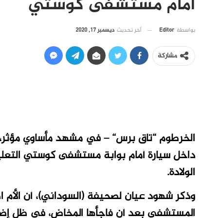
أمام مستشفى كوستي
آخر تحديث
ديسمبر 17, 2020
بواسطة
Editor
مشاركة
الخرطوم “تاق برس“ – في مشهد مأساوي مؤثر، ت
داخل سيارة أمام بوابة مستشفى كوستي التعلي
الولادة.
وذكر شهود عيان لصحيفة (السوداني)، أن الأم ا
المستشفى بعد أن فاجأها المخاض، في ظل إضر