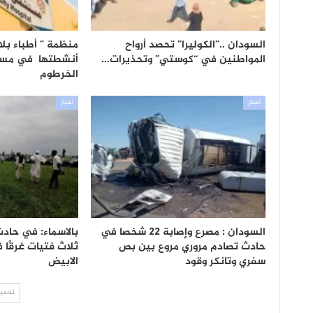
السودان ..”الكوليرا” تحصد أرواح
منظمة ” أطباء بلا
المواطنين في “كوستي” وتحذيرات…
أنشطتها في مست
الخرطوم
أخبار
أخبار
السودان : مصرع وإصابة 22 شخصا في
بالاسماء: في حادث
حادث تصادم مروري مروع بين بص
ثلاث فتيات غرقًا 
سفري وتانكر وقود
الابيض
تحميل