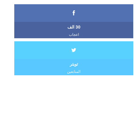
30 الف
اعجاب
تويتر
المتابعين