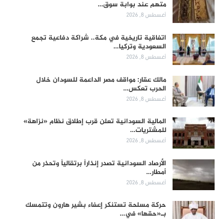
متهم عند بوابة سوق…
أغسطس 8, 2026
اتفاقية تاريخية في مكة.. شراكة دفاعية تجمع
السعودية وتركيا…
أغسطس 8, 2026
مالك عقار: مواقف مصر الداعمة للسودان خلال
الحرب تعكس…
أغسطس 8, 2026
المالية السودانية تعلن قرب إطلاق نظام «نزاهة»
للمشتريات…
أغسطس 8, 2026
الأرصاد السودانية تصدر إنذاراً برتقالياً وتحذر من
أمطار…
أغسطس 8, 2026
حركة مسلحة تستنكر إعفاء بشير هارون وتتمسك
بـ«حقها» في…