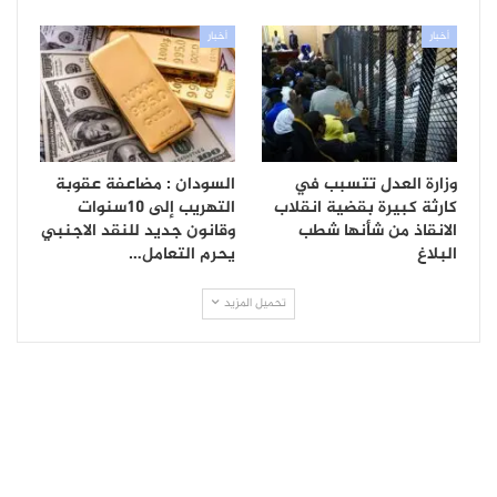
أخبار
أخبار
وزارة العدل تتسبب في
السودان : مضاعفة عقوبة
كارثة كبيرة بقضية انقلاب
التهريب إلى 10سنوات
الانقاذ من شأنها شطب
وقانون جديد للنقد الاجنبي
البلاغ
يحرم التعامل…
تحميل المزيد