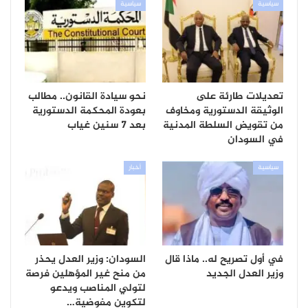
سياسية
سياسية
تعديلات طارئة على
نحو سيادة القانون.. مطالب
الوثيقة الدستورية ومخاوف
بعودة المحكمة الدستورية
من تقويض السلطة المدنية
بعد 7 سنين غياب
في السودان
سياسية
أخبار
في أول تصريح له.. ماذا قال
السودان: وزير العدل يحذر
وزير العدل الجديد
من منح غير المؤهلين فرصة
لتولي المناصب ويدعو
لتكوين مفوضية…