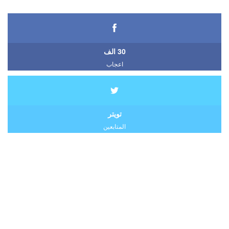
30 الف
اعجاب
تويتر
المتابعين