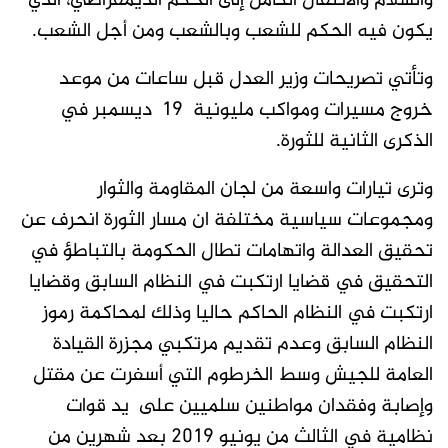
والسلام والانتقال الكامل إلى الحكم الديمقراطي، الذي
يكون فيه الحكم للشعب وبالشعب ومن أجل الشعب.
وتأتي تصريحات وزير العدل قبل ساعات من موعد
خروج مسيرات ومواكب مليونية 19 ديسمبر في
الذكرى الثانية للثورة.
وترى تيارات واسعة من لجان المقاومة والثوار
ومجموعات سياسية مختلفة ان مسار الثورة انحرف عن
تحقيق العدالة واتهامات تطال الحكومة بالتباطؤ في
التحقيق في قضايا ارتكبت في النظام السابق وقضايا
ارتكبت في النظام الحاكم حاليا وذلك لمحاكمة رموز
النظام السابق وعدم تقديم مرتكبي مجزرة القيادة
العامة للجيش وسط الخرطوم التي أسفرت عن مقتل
وإصابة وفقدان مواطنين سلميين على يد قوات
نظامية في الثالث من يونيو ٢٠١٩ بعد شهرين من