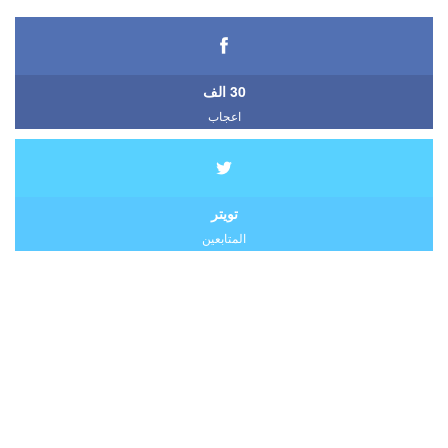
30 الف
اعجاب
تويتر
المتابعين