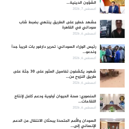
الشؤون الدينية…
أغسطس 7, 2026
مشهد خطير على الطريق ينتهي بضبط شاب
سوداني في القاهرة
أغسطس 6, 2026
رئيس الوزراء السوداني: تحرير دارفور بات قريباً جداً
وندعو…
أغسطس 6, 2026
شهود يكشفون تفاصيل العثور على 30 جثة على
طريق النزوح من…
أغسطس 6, 2026
المنصوري: صحة الحيوان أولوية ودعم كامل لإنتاج
اللقاحات…
أغسطس 6, 2026
السودان والأمم المتحدة يبحثان الانتقال من الدعم
الإنساني إلى…