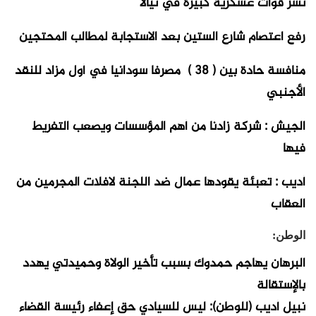
نشر قوات عسكرية كبيرة في نيالا
رفع اعتصام شارع الستين بعد الاستجابة لمطالب المحتجين
منافسة حادة بين ( 38 ) مصرفا سودانيا في أول مزاد للنقد
الأجنبي
الجيش : شركة زادنا من أهم المؤسسات ويصعب التفريط
فيها
أديب : تعبئة يقودها عمال ضد اللجنة لافلات المجرمين من
العقاب
الوطن:
البرهان يهاجم حمدوك بسبب تأخير الولاة وحميدتي يهدد
بالإستقالة
نبيل أديب (للوطن): ليس للسيادي حق إعفاء رئيسة القضاء