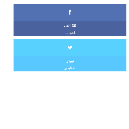
30 الف
اعجاب
تويتر
المتابعين