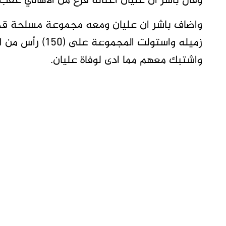
وقال باشر ان عليان اغتاله فزع من الاهالي عق
واضاف باشر ان عليان ومعه مجموعة مسلحة قد 
زميله واستولت ال
واشتبك معهم مما ادى لوفاة عليان.