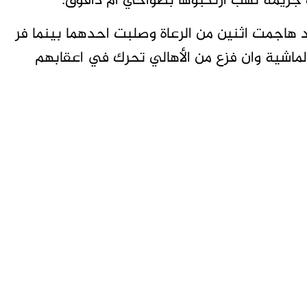
ب جريمة نهب ارتكبوها بضواحي ام دافوق.
هاجمت اثنين من الرعاة وصلبت احدهما بينما فر
مجموعة على (١٥٠) رأس من الماشية وان فزع من الأهالي تحرك في اعقابهم