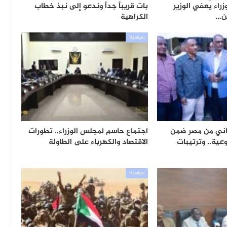
زراء يعفي الوزير
بات قريباً جداً وندعو إلى نبذ خطاب
ن…
الكراهية
سياسية
8,70 سوداني من مصر ضمن
اجتماع حاسم لمجلس الوزراء.. تطورات
عية.. وترتيبات
الاقتصاد والكهرباء على الطاولة
سياسية