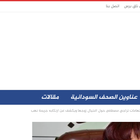
 تاق برس
اتصل بنا
عناوين الصحف السودانية
مقالات
تهامات تراجي مصطفى حول اغتيال زوجها ويكشف عن ارتكابه جريمة نهب