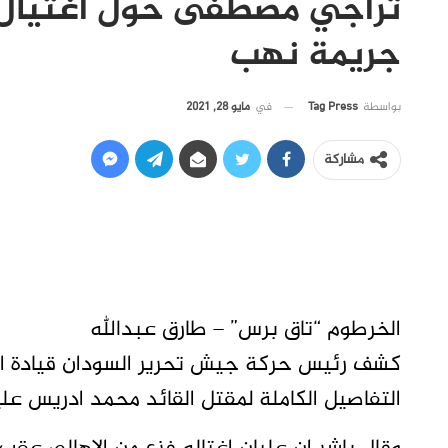
تراجي مصطفى حول اغتيال 
جريمة نهب
في
مايو 28, 2021
بواسطة
Tag Press
مشاركة
الخرطوم “تاق برس” – طارق عبدالله
كشف رئيس حركة جيش تحرير السودان قيادة المن
التفاصيل الكاملة لمقتل القائد محمد ادريس ع