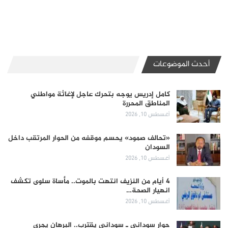
أحدث الموضوعات
كامل إدريس يوجه بتحرك عاجل لإغاثة مواطني
المناطق المحررة
أغسطس 10, 2026
«تحالف صمود» يحسم موقفه من الحوار المرتقب داخل
السودان
أغسطس 10, 2026
4 أيام من النزيف انتهت بالموت.. مأساة سلوى تكشف
انهيار الصحة…
أغسطس 10, 2026
حوار سوداني ـ سوداني يقترب.. البرهان يجري