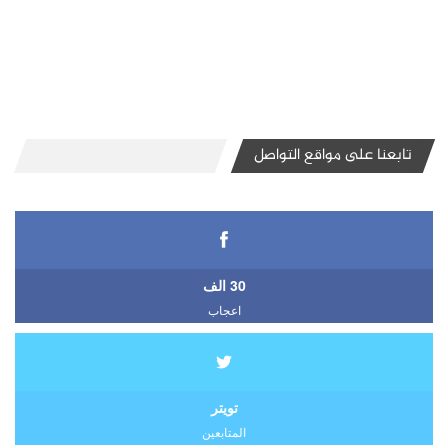
تابعنا على مواقع التواصل
30 الف
اعجاب
تويتر
المتابعين