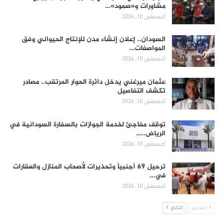
مشاورات و«صمود»…
أغسطس 10, 2026
السودان.. إعلان إنشاء مدن للإنتاج الحيواني وفق
المواصفات…
أغسطس 10, 2026
عثمان ميرغني يدخل دائرة الحوار المرتقب.. مصادر
تكشف التفاصيل
أغسطس 10, 2026
توقف مفاجئ لخدمة الجوازات بالسفارة السودانية في
الرياض..…
أغسطس 10, 2026
ترحيل 69 أجنبياً وتحذيرات لأصحاب المنازل والعقارات
في…
أغسطس 10, 2026
السابق
التالي