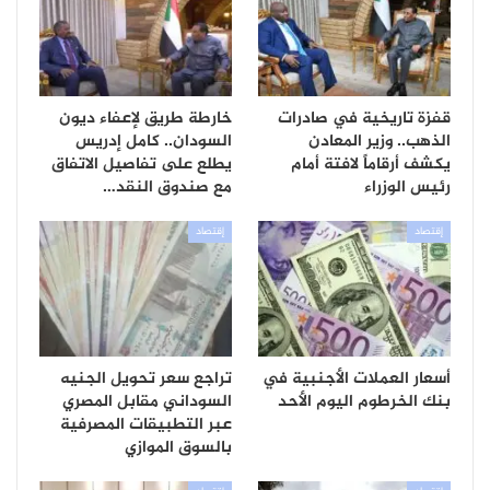
قفزة تاريخية في صادرات
خارطة طريق لإعفاء ديون
الذهب.. وزير المعادن
السودان.. كامل إدريس
يكشف أرقاماً لافتة أمام
يطلع على تفاصيل الاتفاق
رئيس الوزراء
مع صندوق النقد…
إقتصاد
إقتصاد
أسعار العملات الأجنبية في
تراجع سعر تحويل الجنيه
بنك الخرطوم اليوم الأحد
السوداني مقابل المصري
عبر التطبيقات المصرفية
بالسوق الموازي