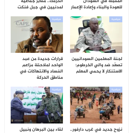
المقبلة في السودان
الكرمك.. مقابر جماعية
للعودة والبناء وإعادة الإعمار
لمدنيين في جبل فنكت
سياسية
سياسية
لجنة المعلمين السودانيين
قرارات جديدة من عبد
تصعّد ضد والي الخرطوم:
الواحد لملاحقة مزاعم
الاستنكار لا يحمي المعلم
الفساد والانتهاكات في
مناطق الحركة
سياسية
سياسية
نزوح جديد في غرب دارفور..
لقاء بين البرهان ونبيل