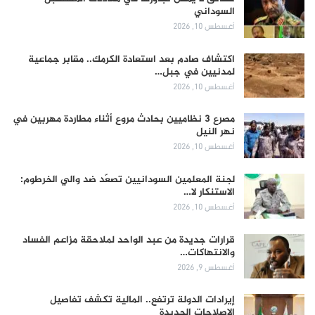
السوداني
أغسطس 10, 2026
اكتشاف صادم بعد استعادة الكرمك.. مقابر جماعية
لمدنيين في جبل…
أغسطس 10, 2026
مصرع 3 نظاميين بحادث مروع أثناء مطاردة مهربين في
نهر النيل
أغسطس 10, 2026
لجنة المعلمين السودانيين تصعّد ضد والي الخرطوم:
الاستنكار لا…
أغسطس 10, 2026
قرارات جديدة من عبد الواحد لملاحقة مزاعم الفساد
والانتهاكات…
أغسطس 9, 2026
إيرادات الدولة ترتفع.. المالية تكشف تفاصيل
الإصلاحات الجديدة