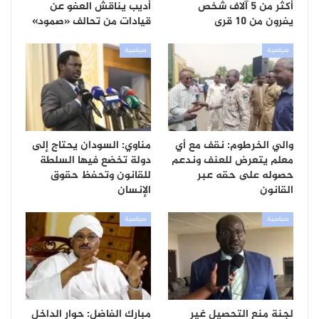
أكثر من 5 آلاف شخص
أديب يناقش العفو عن
يفرون من 10 قرى
قيادات من تحالف «صمود»
سياسية
سياسية
والي الخرطوم: نقف مع أي
مناوي: السودان يحتاج إلى
معلم يتعرض للعنف وندعم
دولة تخضع فيها السلطة
حصوله على حقه عبر
للقانون وتحفظ حقوق
القانون
الإنسان
سياسية
سياسية
لجنة منع التحصيل غير
مبارك الفاضل: حوار الداخل