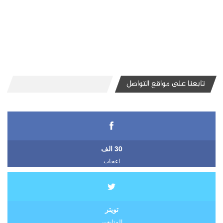
تابعنا على مواقع التواصل
30 الف
اعجاب
تويتر
المتابعين