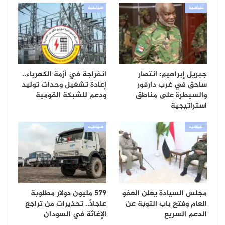
سياسية
سياسية
جبريل إبراهيم: انتصار
انفراجة في أزمة الكهرباء..
ساحق في غرب دارفور
إعادة تشغيل وحدات توليد
والسيطرة على مناطق
ودعم للشبكة القومية
استراتيجية
سياسية
سياسية
مجلس السيادة يعلن العفو
579 مليون دولار مطلوبة
العام وفتح باب التوبة عن
عاجلاً.. تحذيرات من تراجع
الدعم السريع
الإغاثة في السودان