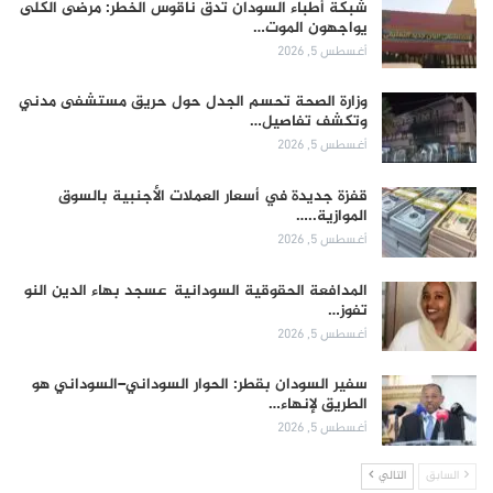
شبكة أطباء السودان تدق ناقوس الخطر: مرضى الكلى
يواجهون الموت…
أغسطس 5, 2026
وزارة الصحة تحسم الجدل حول حريق مستشفى مدني
وتكشف تفاصيل…
أغسطس 5, 2026
قفزة جديدة في أسعار العملات الأجنبية بالسوق
الموازية..…
أغسطس 5, 2026
المدافعة الحقوقية السودانية عسجد بهاء الدين النو
تفوز…
أغسطس 5, 2026
سفير السودان بقطر: الحوار السوداني–السوداني هو
الطريق لإنهاء…
أغسطس 5, 2026
السابق
التالي