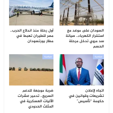
السودان على موعد مع
أول رحلة منذ اندلاع الحرب..
استقرار الكهرباء.. صيانة
مصر للطيران تهبط في
سد مروي تدخل مرحلة
مطار بورتسودان
الحسم
سياسية
سياسية
اتجاه لإعلان
ضربة موجعة للدعم
تشريعات وقوانين في
السريع.. تدمير عشرات
حكومة “تأسيس”
الآليات العسكرية في
المثلث الحدودي