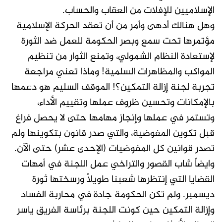
الإسلاميين للإفلات من العقاب والحساب.
وهل هنالك أدهى وأمر من أن تعقد الحركة الإسلامية
مؤتمرها تحت سمع وبصر الحكومة للعمل ضد الثورة
لإستعادة النظام الشمولي، وتمنع الثوار من تنظيم
المواكب والمظاهرات السلمية! وماذا تعني مراجعة
تجربة لجنة إزالة التمكين؟! الموقف السليم هو دعمها
بالإمكانات وتحسين ظروف عملها وتقييم الأداء،
وتستمر في عملها وإنجاز مهامها حتى لا يحصل فراغ
قبل تكوين المفوضية، والتي صدر قانون بتكوينها ولم
تصدر قوانين كل المفوضيات (الإحدى عشر) حتى الآن.
وايضاً شاب القصور والتراخي عمل اللجنة في أمهات
القضايا التي إنتظرها شعبنا طويلاً ورسختها ثورة
ديسمبر. ولم تكن الحكومة جادة في محاربة الفساد
وإزالة التمكين حين كونت اللجنة برئاسة الفريق ياسر