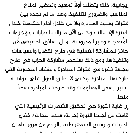
إيجابية. ذلك يتطلب أولاً تمهيد وتحضير المناخ
المناسب والضروري للتنفيذ، وهذا ما لم نجده بين
فقرات وبنود المبادرة ولا من خلال أداء الحكومة خلال
الفترة الإنتقالية وحتى الآن ما زالت القرارات والإجراءات
المُتعجلة وغير المدروسة تمثل العائق الحقيقي لأي
حافز للمشاركة الفعلية في طرح القضايا والسياسات
وتنفيذها. ومع ذلك سنحصر مشاركة الحزب في طرح
وجهة نظره في فقرات المبادرة والقضايا المحورية التي
طرحتها المبادرة. وحتى لا نطلق القول على عواهنه
نشير لبعض المعلومات وقد طرحت المبادرة بعضاً
منها.
إن غاية الثورة هي تحقيق الشعارات الرئيسية التي
قامت من أجلها الثورة (حرية، سلام، عدالة). ففي
الحريات وترسيخ الديمقراطية بالرغم من مرور عامين