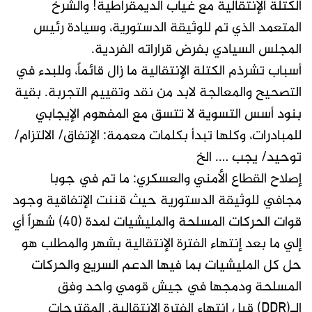
الكتلة الإنتقالية مع غياب الديمقراطية! والشرخ
المتعمد الذي تم للوثيقة الدستورية، وسيادة رئيس
المجلس السيادي بفرض قراراته الفردية.
أسباب تشرذم الكتلة الإنتقالية ما زال قائماً، وللبدء في
التصحيح والمعالجة لابد من نقد وتقييم التجربة. بقية
بنود أسس التسوية لا تتسق مع المفهوم الإيجابي
للمبادرات، وكلها تبدأ بكلمات معممة: الإتفاق/ الالتزام/
توحيد/ يجب …. الخ
إصلاح القطاع الأمني والعسكري: ما تم في جوبا
مجافي للوثيقة الدستورية حيث قننت الإتفاقية وجود
قوات الحركات المسلحة والمليشيات لمدة (40) شهراً أي
إلي ما بعد إنتهاء الفترة الإنتقالية بشهر والمطلب هو
حل كل المليشيات بما فيها الدعم السريع والحركات
المسلحة ودمجها في جيش قومي واحد وفق
الـ(DDR) قبل إنتهاء الفترة الإنتقالية. المقترحات