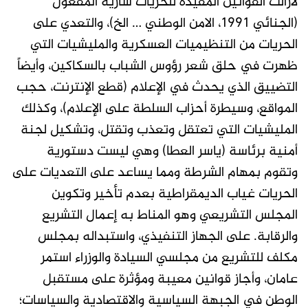
لازالت القوانين المقيدة للحريات سارية المفعول
(الجنائي 1991، الامن الوطني … الخ)، والتعدي على
الحريات من التنظيميات العسكرية والمليشيات التي
ظهرت في حلق شعر رؤوس الشباب بالسكاكين، وأيضاً
التضييق الذي يحدث في الإعلام (قطع الإنترنت، حجب
المواقع، وسيطرة أحزاب السلطة على الإعلام)، وكذلك
المليشيات التي تعتقل وتعذب وتقتل، وتشكيل لجنة
أمنية برئاسة (ياسر العطا) وهي ليست دستورية
وتقوم بمهام الشرطة ومما يساعد على التعديات على
الحريات غياب الديمقراطية بعدم تأخير وتكوين
المجلس التشريعي وهو المناط به إعمال التشريع
والرقابة. على الجهاز التنفيذي، واستبداله بمجلس
مكلف للتشريع من مجلسي السيادة والوزراء استمر
عامان، وأجاز قوانين معيبة ومؤثرة على مستقبل
الوطن في الجبهة السياسية والاقتصادية والسياسات؛