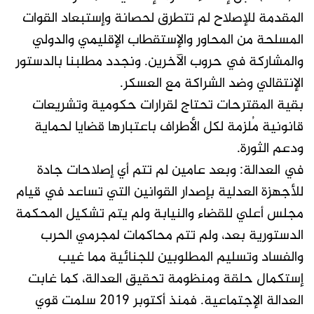
المقدمة للإصلاح لم تتطرق لحصانة وإستبعاد القوات
المسلحة من المحاور والإستقطاب الإقليمي والدولي
والمشاركة في حروب الآخرين. ونجدد مطلبنا بالدستور
الإنتقالي وضد الشراكة مع العسكر.
بقية المقترحات تحتاج لقرارات حكومية وتشريعات
قانونية مُلزمة لكل الأطراف باعتبارها قضايا لحماية
ودعم الثورة.
في العدالة: وبعد عامين لم تتم أي إصلاحات جادة
للأجهزة العدلية بإصدار القوانين التي تساعد في قيام
مجلس أعلي للقضاء والنيابة ولم يتم تشكيل المحكمة
الدستورية بعد، ولم تتم محاكمات لمجرمي الحرب
والفساد وتسليم المطلوبين للجنائية مما غيب
إستكمال حلقة ومنظومة تحقيق العدالة، كما غابت
العدالة الإجتماعية. فمنذ أكتوبر 2019 سلمت قوي