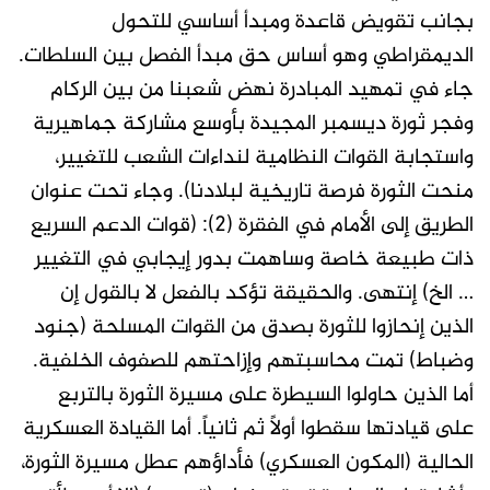
بجانب تقويض قاعدة ومبدأ أساسي للتحول
الديمقراطي وهو أساس حق مبدأ الفصل بين السلطات.
جاء في تمهيد المبادرة نهض شعبنا من بين الركام
وفجر ثورة ديسمبر المجيدة بأوسع مشاركة جماهيرية
واستجابة القوات النظامية لنداءات الشعب للتغيير،
منحت الثورة فرصة تاريخية لبلادنا). وجاء تحت عنوان
الطريق إلى الأمام في الفقرة (2): (قوات الدعم السريع
ذات طبيعة خاصة وساهمت بدور إيجابي في التغيير
… الخ) إنتهى. والحقيقة تؤكد بالفعل لا بالقول إن
الذين إنحازوا للثورة بصدق من القوات المسلحة (جنود
وضباط) تمت محاسبتهم وإزاحتهم للصفوف الخلفية.
أما الذين حاولوا السيطرة على مسيرة الثورة بالتربع
على قيادتها سقطوا أولاً ثم ثانياً. أما القيادة العسكرية
الحالية (المكون العسكري) فأداؤهم عطل مسيرة الثورة،