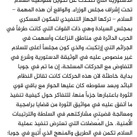
الدستورية التي تتحدث عن تكوين مفوضية السلام
تحت إشراف مجلس الوزراء. والواقع أن هذه المهمة –
السلام – تركها الجهاز التنفيذي للمكون العسكري
بمجلس السيادة وهي ذات القوات التي كانت طرفاً في
الحرب الدائرة في مناطق النزاعات وأسهمت في
الجرائم التي إرتكبت، والذي كون مجلساً أعلى للسلام
غير منصوص عليه في الوثيقة الدستورية وشرع في
التفاوض مع الحركات المسلحة، إن ما تم في جوبا
بداية خاطئة لان هذه الحركات كانت تقاتل النظام
البائد وبعد سقوطه كان عليها الحوار مع باقي قوي
الثورة باعتبارها جزءاً منها، للتفاكر حول كيفية تنفيذ
ما أتفق عليه في مواثيق الثورة من قضايا برامجية
ومعالجة قضيتي مشاركتهم في السلطة والترتيبات
الأمنية. حل المُعضلات التي تعترض تنفيذ عملية
السلام تكمن في الطريق والمنهج الذي أُتبع في جوبا؛