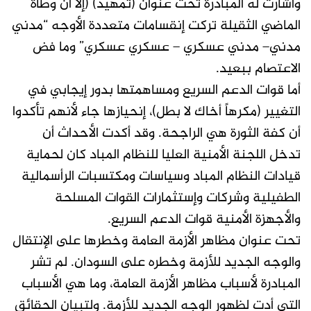
وأشارت له المبادرة تحت عنوان (تمهيد) (إلا أن وطأة
الماضي الثقيلة تركت إنقسامات متعددة الأوجه “مدني
مدني– مدني عسكري – عسكري عسكري” وما فض
الاعتصام ببعيد.
أما قوات الدعم السريع ومساهمتها بدور إيجابي في
التغيير (مكرهاً أخاك لا بطل)، إنحيازها جاء لأنهم تأكدوا
أن كفة الثورة هي الراجحة. وقد أكدت الأحداث أن
تدخل اللجنة الأمنية العليا للنظام المباد كان لحماية
قيادات النظام المباد وسياسات ومكتسبات الرأسمالية
الطفيلية وشركات وإستثمارات القوات المسلحة
والأجهزة الأمنية قوات الدعم السريع.
تحت عنوان مظاهر الأزمة العامة وخطرها على الإنتقال
والوجه الجديد للأزمة وخطره على السودان. لم تشر
المبادرة لأسباب مظاهر الأزمة العامة، وما هي الأسباب
التي أدت لظهور الوجه الجديد للأزمة. ولتبيان الحقائق