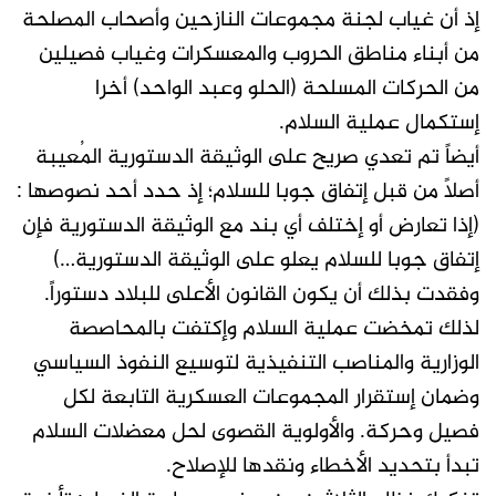
إذ أن غياب لجنة مجموعات النازحين وأصحاب المصلحة
من أبناء مناطق الحروب والمعسكرات وغياب فصيلين
من الحركات المسلحة (الحلو وعبد الواحد) أخرا
إستكمال عملية السلام.
أيضاً تم تعدي صريح على الوثيقة الدستورية المُعيبة
أصلاً من قبل إتفاق جوبا للسلام؛ إذ حدد أحد نصوصها :
(إذا تعارض أو إختلف أي بند مع الوثيقة الدستورية فإن
إتفاق جوبا للسلام يعلو على الوثيقة الدستورية…)
وفقدت بذلك أن يكون القانون الأعلى للبلاد دستوراً.
لذلك تمخضت عملية السلام وإكتفت بالمحاصصة
الوزارية والمناصب التنفيذية لتوسيع النفوذ السياسي
وضمان إستقرار المجموعات العسكرية التابعة لكل
فصيل وحركة. والأولوية القصوى لحل معضلات السلام
تبدأ بتحديد الأخطاء ونقدها للإصلاح.