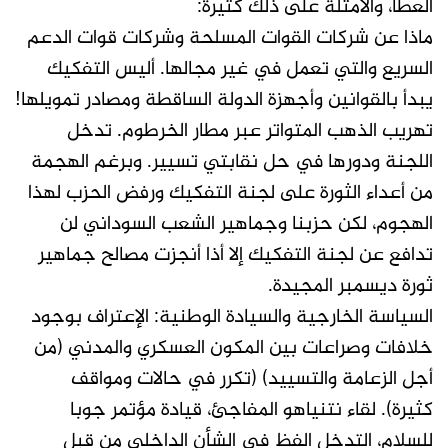
العطا، والأمثلة على ذلك كثيرة:
ماذا عن شركات القوات المسلحة وشركات قوات الدعم
السريع والتي تعمل في غير مجالها. أليس التفكيك
يبدأ بالقوانين وأجهزة الدولة الساقطة ومصادر تمويلها!
تهريب الذهب المتواتر عبر مطار الخرطوم. تدخل
اللجنة ودورها في حل نقابتي تسيير. وبرغم الهجمة
من أعداء الثورة على لجنة التفكيك ورفض الحزب لهذا
الهجوم، لكن حزبنا وجماهير الشعب السوداني لن
تدافع عن لجنة التفكيك إلا أذا أنجزت مصالح جماهير
ثورة ديسمبر المجيدة.
السياسة الخارجية والسيادة الوطنية: الإعتراف بوجود
خلافات وصراعات بين المكون العسكري والمدني (من
أجل الزعامة والتسييد) (تكرر في حالات ومواقف
كثيرة). لقاء نتنياهو المفاجئ، قيادة مؤتمر جوبا
للسلام، التدخل الفظ في الشأن الداخلي من قبل