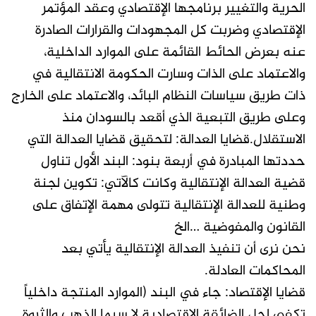
الحرية والتغيير برنامجها الإقتصادي وعقد المؤتمر
الإقتصادي وضربت كل المجهودات والقرارات الصادرة
عنه بعرض الحائط القائمة على الموارد الداخلية،
والاعتماد على الذات وسارت الحكومة الانتقالية في
ذات طريق سياسات النظام البائد، والاعتماد على الخارج
وعلى طريق التبعية الذي أقعد بالسودان منذ
الاستقلال.قضايا العدالة: لتحقيق قضايا العدالة التي
حددتها المبادرة في أربعة بنود: البند الأول تناول
قضية العدالة الإنتقالية وكانت كالآتي: تكوين لجنة
وطنية للعدالة الإنتقالية تتولى مهمة الإتفاق على
القانون والمفوضية …الخ
نحن نرى أن تنفيذ العدالة الإنتقالية يأتي بعد
المحاكمات العادلة.
قضايا الإقتصاد: جاء في البند (الموارد المنتجة داخلياً
تكفي لحل الضائقة الإقتصادية لا سيما الذهب والثروة