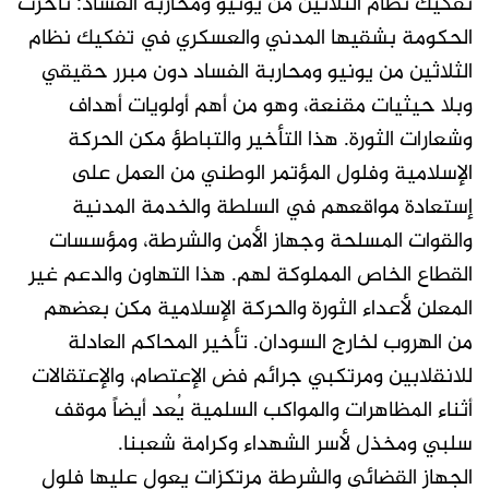
تفكيك نظام الثلاثين من يونيو ومحاربة الفساد: تأخرت
الحكومة بشقيها المدني والعسكري في تفكيك نظام
الثلاثين من يونيو ومحاربة الفساد دون مبرر حقيقي
وبلا حيثيات مقنعة، وهو من أهم أولويات أهداف
وشعارات الثورة. هذا التأخير والتباطؤ مكن الحركة
الإسلامية وفلول المؤتمر الوطني من العمل على
إستعادة مواقعهم في السلطة والخدمة المدنية
والقوات المسلحة وجهاز الأمن والشرطة، ومؤسسات
القطاع الخاص المملوكة لهم. هذا التهاون والدعم غير
المعلن لأعداء الثورة والحركة الإسلامية مكن بعضهم
من الهروب لخارج السودان. تأخير المحاكم العادلة
للانقلابين ومرتكبي جرائم فض الإعتصام، والإعتقالات
أثناء المظاهرات والمواكب السلمية يُعد أيضاً موقف
سلبي ومخذل لأسر الشهداء وكرامة شعبنا.
الجهاز القضائي والشرطة مرتكزات يعول عليها فلول