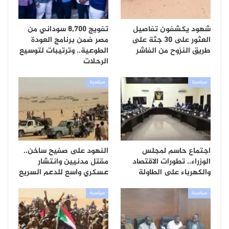
شهود يكشفون تفاصيل
تفويج 8,700 سوداني من
العثور على 30 جثة على
مصر ضمن برنامج العودة
طريق النزوح من الفاشر
الطوعية.. وترتيبات لتوسيع
الرحلات
سياسية
سياسية
اجتماع حاسم لمجلس
النهود على صفيح ساخن..
الوزراء.. تطورات الاقتصاد
مقتل مدنيين وانتشار
والكهرباء على الطاولة
عسكري واسع للدعم السريع
سياسية
سياسية