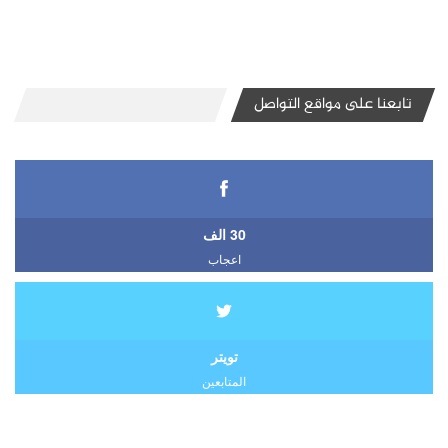
تابعنا على مواقع التواصل
30 الف
اعجاب
تويتر
المتابعين