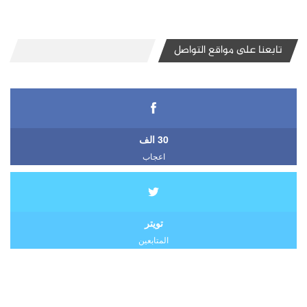
تابعنا على مواقع التواصل
30 الف
اعجاب
تويتر
المتابعين