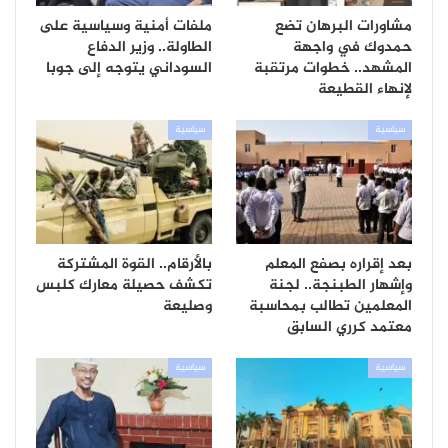
مشاورات البرهان تضع
ملفات أمنية وسياسية على
حمدوك في واجهة
الطاولة.. وزير الدفاع
المشهد.. خطوات مرتقبة
السوداني يتوجه إلى جوبا
لإنهاء القطيعة
سياسية
سياسية
بعد إقراره بصفع المعلم
بالأرقام.. القوة المشتركة
وإشهار الطبنجة.. لجنة
تكشف حصيلة معارك كلبس
المعلمين تطالب بمحاسبة
وصليعة
معتمد كرري السابق
سياسية
سياسية