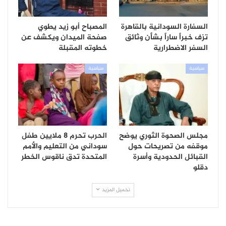
السفارة السودانية بالقاهرة
المصباح أبو زيد يطوي
تزف خبراً ساراً بشأن وثائق
صفحة الميدان ويكشف عن
السفر الاضطرارية
خطوته المقبلة
سياسية
سياسية
مجلس الصحوة الثوري يوضح
الحرب تحرم 8 ملايين طفل
موقفه من تصريحات حول
سوداني من التعليم والأمم
القبائل الحدودية وأسرة
المتحدة تدق ناقوس الخطر
دقلو
تحميل المزيد