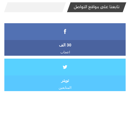
تابعنا على مواقع التواصل
30 الف
اعجاب
تويتر
المتابعين