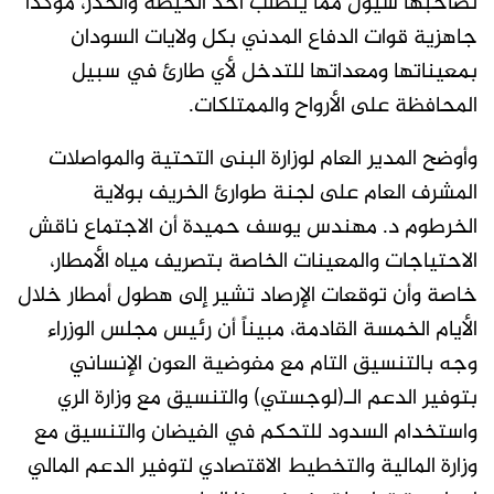
تصاحبها سيول مما يتطلب أخذ الحيطة والحذر، مؤكداً
جاهزية قوات الدفاع المدني بكل ولايات السودان
بمعيناتها ومعداتها للتدخل لأي طارئ في سبيل
المحافظة على الأرواح والممتلكات.
وأوضح المدير العام لوزارة البنى التحتية والمواصلات
المشرف العام على لجنة طوارئ الخريف بولاية
الخرطوم د. مهندس يوسف حميدة أن الاجتماع ناقش
الاحتياجات والمعينات الخاصة بتصريف مياه الأمطار،
خاصة وأن توقعات الإرصاد تشير إلى هطول أمطار خلال
الأيام الخمسة القادمة، مبيناً أن رئيس مجلس الوزراء
وجه بالتنسيق التام مع مفوضية العون الإنساني
بتوفير الدعم الـ(لوجستي) والتنسيق مع وزارة الري
واستخدام السدود للتحكم في الفيضان والتنسيق مع
وزارة المالية والتخطيط الاقتصادي لتوفير الدعم المالي