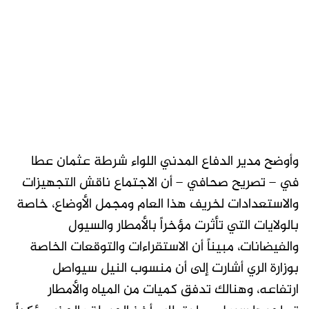
وأوضح مدير الدفاع المدني اللواء شرطة عثمان عطا
في – تصريح صحافي – أن الاجتماع ناقش التجهيزات
والاستعدادات لخريف هذا العام ومجمل الأوضاع، خاصة
بالولايات التي تأثرت مؤخراً بالأمطار والسيول
والفيضانات، مبيناً أن الاستقراءات والتوقعات الخاصة
بوزارة الري أشارت إلى أن منسوب النيل سيواصل
ارتفاعه، وهنالك تدفق كميات من المياه والأمطار