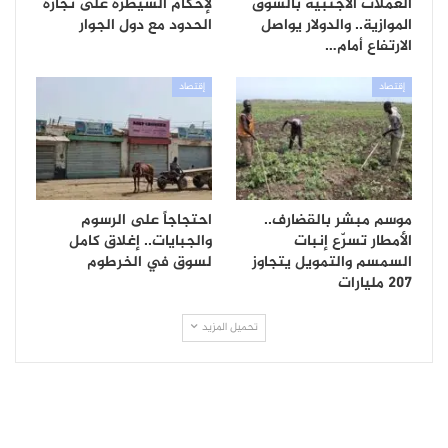
العملات الأجنبية بالسوق
لإحكام السيطرة على تجارة
الموازية.. والدولار يواصل
الحدود مع دول الجوار
الارتفاع أمام…
إقتصاد
إقتصاد
موسم مبشر بالقضارف..
احتجاجاً على الرسوم
الأمطار تسرّع إنبات
والجبايات.. إغلاق كامل
السمسم والتمويل يتجاوز
لسوق في الخرطوم
207 مليارات
تحميل المزيد