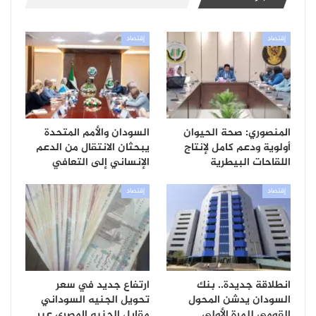
إقتصاد
إقتصاد
المنصوري: صحة الحيوان
السودان والأمم المتحدة
أولوية ودعم كامل لإنتاج
يبحثان الانتقال من الدعم
اللقاحات البيطرية
الإنساني إلى التعافي
إقتصاد
إقتصاد
انطلاقة جديدة.. بنك
ارتفاع جديد في سعر
السودان يدشن المحول
تحويل الجنيه السوداني
القومي للمرة الأولى
مقابل الجنيه المصري عبر