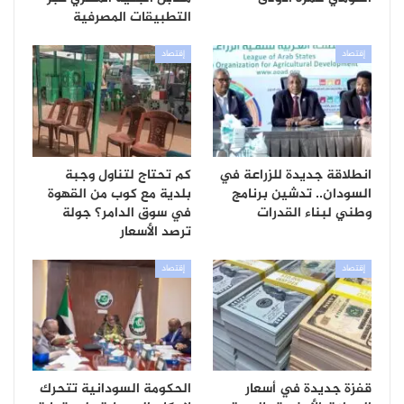
التطبيقات المصرفية
إقتصاد
إقتصاد
انطلاقة جديدة للزراعة في
كم تحتاج لتناول وجبة
السودان.. تدشين برنامج
بلدية مع كوب من القهوة
وطني لبناء القدرات
في سوق الدامر؟ جولة
ترصد الأسعار
إقتصاد
إقتصاد
قفزة جديدة في أسعار
الحكومة السودانية تتحرك