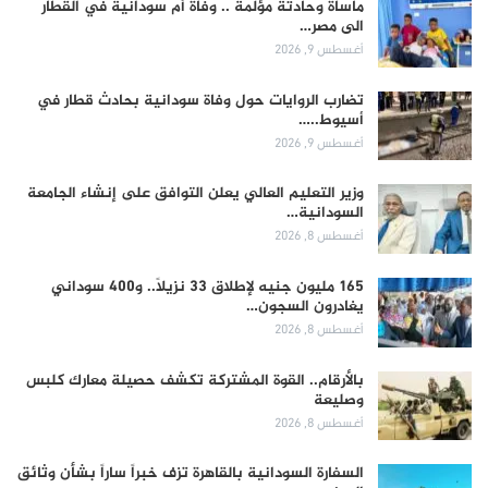
مأساة وحادثة مؤلمة .. وفاة أم سودانية في القطار
الى مصر…
أغسطس 9, 2026
تضارب الروايات حول وفاة سودانية بحادث قطار في
أسيوط..…
أغسطس 9, 2026
وزير التعليم العالي يعلن التوافق على إنشاء الجامعة
السودانية…
أغسطس 8, 2026
165 مليون جنيه لإطلاق 33 نزيلاً.. و400 سوداني
يغادرون السجون…
أغسطس 8, 2026
بالأرقام.. القوة المشتركة تكشف حصيلة معارك كلبس
وصليعة
أغسطس 8, 2026
السفارة السودانية بالقاهرة تزف خبراً ساراً بشأن وثائق