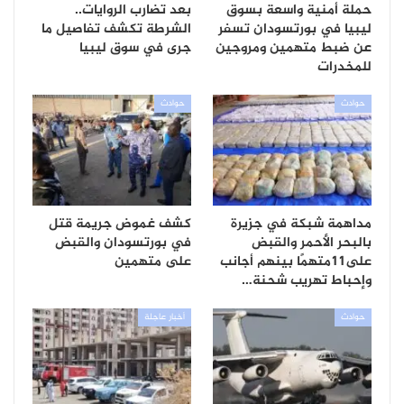
حملة أمنية واسعة بسوق
بعد تضارب الروايات..
ليبيا في بورتسودان تسفر
الشرطة تكشف تفاصيل ما
عن ضبط متهمين ومروجين
جرى في سوق ليبيا
للمخدرات
حوادث
حوادث
مداهمة شبكة في جزيرة
كشف غموض جريمة قتل
بالبحر الأحمر والقبض
في بورتسودان والقبض
على11متهمًا بينهم أجانب
على متهمين
وإحباط تهريب شحنة…
حوادث
أخبار عاجلة