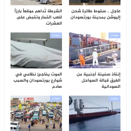
عاجل .. سقوط طائرة شحن
الشرطة تُداهم موقعاً بارزاً
إليوشن بمدينة بورتسودان
للعب القمار وتقبض على
العشرات
حوادث
حوادث
إنقاذ سفينة أجنبية من
الموت يفاجئ نظامي في
الغرق قبالة السواحل
شوارع بورتسودان والسبب
السودانية
صادم
حوادث
حوادث