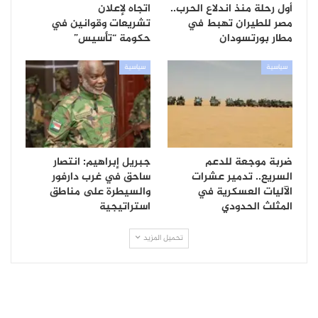
أول رحلة منذ اندلاع الحرب..
اتجاه لإعلان
مصر للطيران تهبط في
تشريعات وقوانين في
مطار بورتسودان
حكومة “تأسيس”
سياسية
سياسية
ضربة موجعة للدعم
جبريل إبراهيم: انتصار
السريع.. تدمير عشرات
ساحق في غرب دارفور
الآليات العسكرية في
والسيطرة على مناطق
المثلث الحدودي
استراتيجية
تحميل المزيد