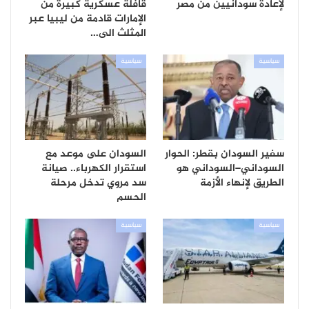
لإعادة سودانيين من مصر
قافلة عسكرية كبيرة من
الإمارات قادمة من ليبيا عبر
المثلث الى…
سياسية
سياسية
سفير السودان بقطر: الحوار
السودان على موعد مع
السوداني–السوداني هو
استقرار الكهرباء.. صيانة
الطريق لإنهاء الأزمة
سد مروي تدخل مرحلة
الحسم
سياسية
سياسية