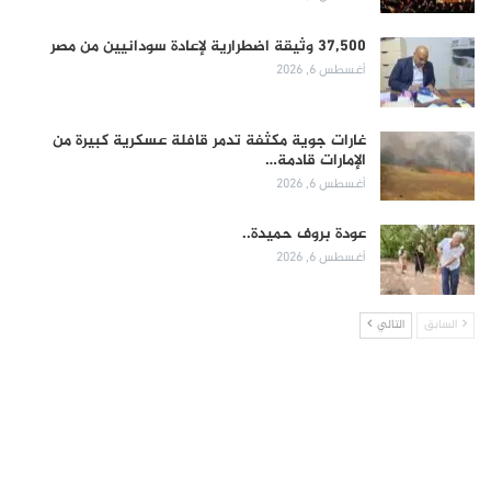
37,500 وثيقة اضطرارية لإعادة سودانيين من مصر
أغسطس 6, 2026
غارات جوية مكثفة تدمر قافلة عسكرية كبيرة من
الإمارات قادمة…
أغسطس 6, 2026
عودة بروف حميدة..
أغسطس 6, 2026
السابق
التالي