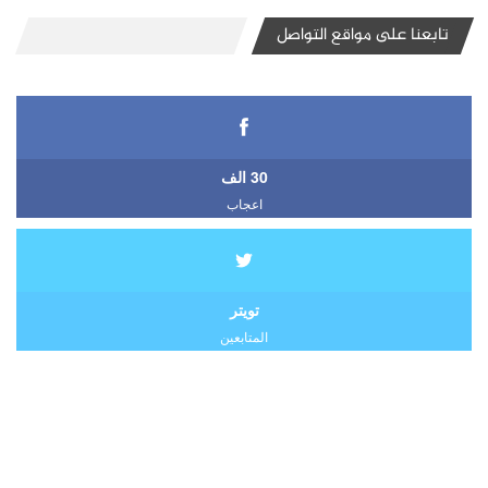
تابعنا على مواقع التواصل
30 الف
اعجاب
تويتر
المتابعين