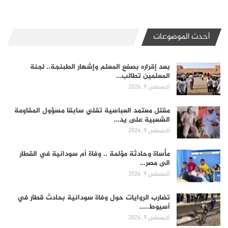
أحدث الموضوعات
بعد إقراره بصفع المعلم وإشهار الطبنجة.. لجنة
المعلمين تطالب…
أغسطس 9, 2026
مقتل معتمد العباسية تقلي سابقا مسؤول المقاومة
الشعبية على يد…
أغسطس 9, 2026
مأساة وحادثة مؤلمة .. وفاة أم سودانية في القطار
الى مصر…
أغسطس 9, 2026
تضارب الروايات حول وفاة سودانية بحادث قطار في
أسيوط..…
أغسطس 9, 2026