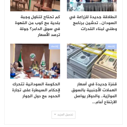
انطلاقة جديدة للزراعة في
كم تحتاج لتناول وجبة
السودان.. تدشين برنامج
بلدية مع كوب من القهوة
وطني لبناء القدرات
في سوق الدامر؟ جولة
ترصد الأسعار
إقتصاد
إقتصاد
قفزة جديدة في أسعار
الحكومة السودانية تتحرك
العملات الأجنبية بالسوق
لإحكام السيطرة على تجارة
الموازية.. والدولار يواصل
الحدود مع دول الجوار
الارتفاع أمام…
تحميل المزيد