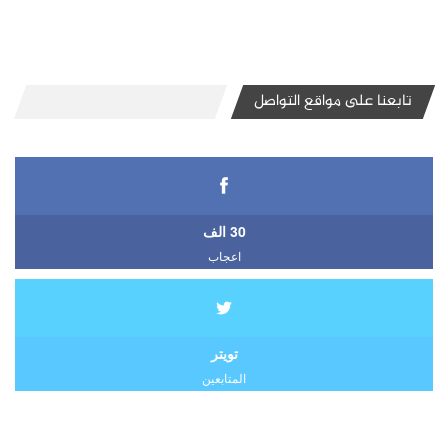
تابعنا على مواقع التواصل
30 الف
اعجاب
تويتر
المتابعين