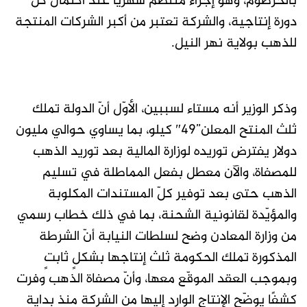
بالخرطوم، وهو إجراء منتظم شهريًا عند اكتمال كلّ
دورة إنتاجية، والشركة تعتبر من أكبر الشركات المنتجة
للذهب بولاية نهر النيل.
وذكر الوزير أنه مستاء لسببين، الأوّل أنّ الدولة تملك
ثلث المنتح المعلن”49″ كيلو، بما يساوي حوالي مليون
دولار يفترض توريده لوزارة المالية بعد توريد الذهب
للمصفاة، والآن معطل بفعل المماطلة في تسليم
الذهب حتى بعد توفير كلّ المستندات المكلوبة
والمؤيّدة لقانونية الشحنة، بما في ذلك خطاب رسمي
من وزارة المعادن وضح لسلطات النيابة أنّ الشرطة
المذكورة تملك الحكومة ثلث إنتاجها بشكلٍ ثابتٍ
وبموجب العقد الموقّع معها، وأنّ مصفاة الذهب وفرت
كشفًا يوضّح الإنتاج الوارد إليها من الشركة منذ بداية