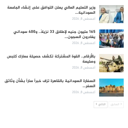
وزير التعليم العالي يعلن التوافق على إنشاء الجامعة
السودانية…
أغسطس 8, 2026
165 مليون جنيه لإطلاق 33 نزيلاً.. و400 سوداني
يغادرون السجون…
أغسطس 8, 2026
بالأرقام.. القوة المشتركة تكشف حصيلة معارك كلبس
وصليعة
أغسطس 8, 2026
السفارة السودانية بالقاهرة تزف خبراً ساراً بشأن وثائق
السفر…
أغسطس 8, 2026
السابق
التالي