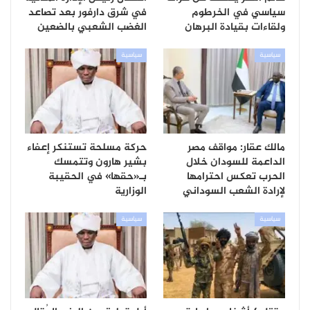
سياسي في الخرطوم
في شرق دارفور بعد تصاعد
ولقاءات بقيادة البرهان
الغضب الشعبي بالضعين
سياسية
سياسية
مالك عقار: مواقف مصر
حركة مسلحة تستنكر إعفاء
الداعمة للسودان خلال
بشير هارون وتتمسك
الحرب تعكس احترامها
بـ«حقها» في الحقيبة
لإرادة الشعب السوداني
الوزارية
سياسية
سياسية