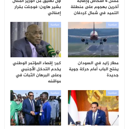
مقتل 4 أشخاص وإصابة
أول تعليق من الوزير المُقال
آخرين بهجوم على منطقة
بشير هارون: فوجئت بقرار
التميد في شمال كردفان
إعفائي
سياسية
سياسية
مطار زايد في السودان
كبر: إقصاء المؤتمر الوطني
يفتح الباب أمام حركة جوية
يخدم التدخل الأجنبي
جديدة
وعلى البرهان الثبات في
مواقفه
سياسية
سياسية