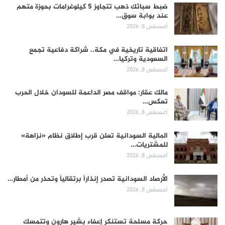
ضبط سبائك ذهب تتجاوز 5 كيلوغرامات بحوزة متهم
عند بوابة سوق…
أغسطس 8, 2026
اتفاقية تاريخية في مكة.. شراكة دفاعية تجمع
السعودية وتركيا…
أغسطس 8, 2026
مالك عقار: مواقف مصر الداعمة للسودان خلال الحرب
تعكس…
أغسطس 8, 2026
المالية السودانية تعلن قرب إطلاق نظام «نزاهة»
للمشتريات…
أغسطس 8, 2026
الأرصاد السودانية تصدر إنذاراً برتقالياً وتحذر من أمطار…
أغسطس 8, 2026
حركة مسلحة تستنكر إعفاء بشير هارون وتتمسك