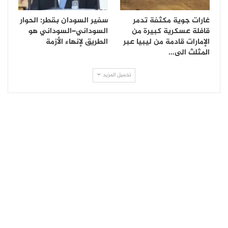
غارات جوية مكثفة تدمر
سفير السودان بقطر: الحوار
قافلة عسكرية كبيرة من
السوداني–السوداني هو
الإمارات قادمة من ليبيا عبر
الطريق لإنهاء الأزمة
المثلث الى…
تحميل المزيد