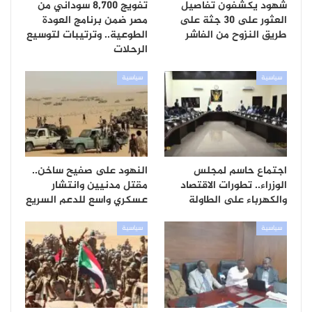
شهود يكشفون تفاصيل
تفويج 8,700 سوداني من
العثور على 30 جثة على
مصر ضمن برنامج العودة
طريق النزوح من الفاشر
الطوعية.. وترتيبات لتوسيع
الرحلات
سياسية
سياسية
اجتماع حاسم لمجلس
النهود على صفيح ساخن..
الوزراء.. تطورات الاقتصاد
مقتل مدنيين وانتشار
والكهرباء على الطاولة
عسكري واسع للدعم السريع
سياسية
سياسية