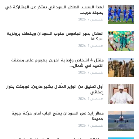
لهذا السبب..الهلال السوداني يعتذر عن المشاركة في
بطولة غرب…
أغسطس 7, 2026
الهلال يعبر الجاموس جنوب السودان ويخطف برونزية
سيكافا
أغسطس 7, 2026
مقتل 4 أشخاص وإصابة آخرين بهجوم على منطقة
التميد في شمال…
أغسطس 7, 2026
أول تعليق من الوزير المُقال بشير هارون: فوجئت بقرار
إعفائي
أغسطس 7, 2026
مطار زايد في السودان يفتح الباب أمام حركة جوية
جديدة
أغسطس 7, 2026