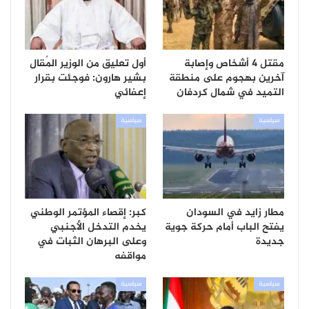
مقتل 4 أشخاص وإصابة
أول تعليق من الوزير المُقال
آخرين بهجوم على منطقة
بشير هارون: فوجئت بقرار
التميد في شمال كردفان
إعفائي
سياسية
سياسية
مطار زايد في السودان
كبر: إقصاء المؤتمر الوطني
يفتح الباب أمام حركة جوية
يخدم التدخل الأجنبي
جديدة
وعلى البرهان الثبات في
مواقفه
سياسية
سياسية