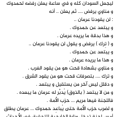
ليجعل السودان كله و في ساعة يعلن رفضه لحمدوك
و مناوي يرفض …. ثم يعلن .. أنه
: لن يقودنا عرمان ..
و يبتعد عن حمدوك .
و هذا بدقة ما يريده عرمان .
و ( تِرك ) يرفض و يقول لن يقودنا عرمان ..
و يبتعد عن حمدوك .
و هذا ما يريده عرمان .
و مناوي بشهادة قحت هو من يقود الغرب .
و ترك …. بتصرفات قحت هو من يقود الشرق .
و دقلل ليس آخر من يستقيل و يبتعد .
و من لا يبتعد ( بالذوق) يُدبِّر له عرمان ما يبعده .
فاللجنة فيها مريم … حزب الأمة .
و لضرب حزب الأمة حتى يُباعِد حمدوك … عرمان يطلق
أمس لجنة تدخل وزارة الخارجية للتحقيق في الأحداث