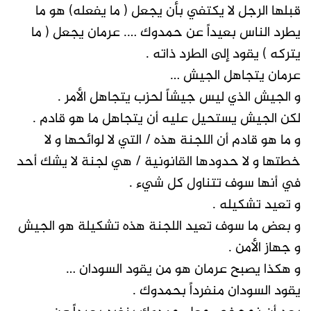
قبلها الرجل لا يكتفي بأن يجعل ( ما يفعله) هو ما
يطرد الناس بعيداً عن حمدوك …. عرمان يجعل ( ما
يتركه ) يقود إلى الطرد ذاته .
عرمان يتجاهل الجيش …
و الجيش الذي ليس جيشاً لحزب يتجاهل الأمر .
لكن الجيش يستحيل عليه أن يتجاهل ما هو قادم .
و ما هو قادم أن اللجنة هذه / التي لا لوائحها و لا
خطتها و لا حدودها القانونية / هي لجنة لا يشك أحد
في أنها سوف تتناول كل شيء .
و تعيد تشكيله .
و بعض ما سوف تعيد اللجنة هذه تشكيلة هو الجيش
و جهاز الأمن .
و هكذا يصبح عرمان هو من يقود السودان …
يقود السودان منفرداً بحمدوك .