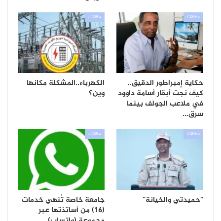
مقالات
مقالات
حكاية إمبراطور الدقيق..
الكهرباء..المشكلة مكانها
كيف نجت أبقار أسامة داوود
وين؟
في ملاعب الجولف بينما
سرق…
مقالات
مقالات
“حميدتي والخيانة”
جامعة خاصة تُنهي خدمات
(16) من أساتذتها عبر
مجموعة (واتساب)