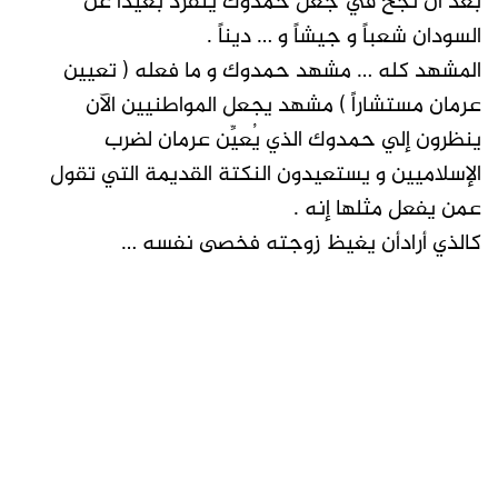
بعد أن نجح في جعل حمدوك ينفرد بعيداً عن
السودان شعباً و جيشاً و … ديناً .
المشهد كله … مشهد حمدوك و ما فعله ( تعيين
عرمان مستشاراً ) مشهد يجعل المواطنيين الآن
ينظرون إلي حمدوك الذي يُعيِّن عرمان لضرب
الإسلاميين و يستعيدون النكتة القديمة التي تقول
عمن يفعل مثلها إنه .
كالذي أرادأن يغيظ زوجته فخصى نفسه …