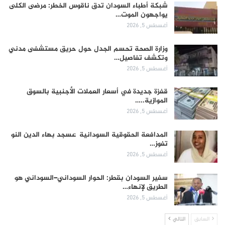
شبكة أطباء السودان تدق ناقوس الخطر: مرضى الكلى
يواجهون الموت…
أغسطس 5, 2026
وزارة الصحة تحسم الجدل حول حريق مستشفى مدني
وتكشف تفاصيل…
أغسطس 5, 2026
قفزة جديدة في أسعار العملات الأجنبية بالسوق
الموازية..…
أغسطس 5, 2026
المدافعة الحقوقية السودانية عسجد بهاء الدين النو
تفوز…
أغسطس 5, 2026
سفير السودان بقطر: الحوار السوداني–السوداني هو
الطريق لإنهاء…
أغسطس 5, 2026
السابق
التالي