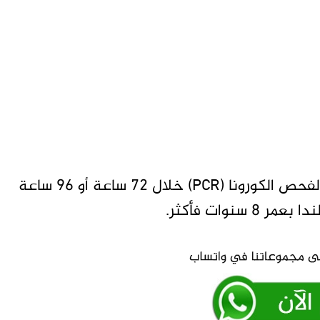
واشترطت السلطة الحصول على شهادة سلبية لفحص الكورونا (PCR) خلال 72 ساعة أو 96 ساعة
سنوات فأكثر.