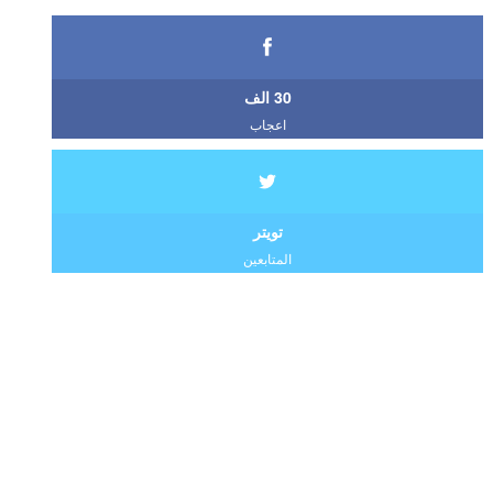
30 الف
اعجاب
تويتر
المتابعين