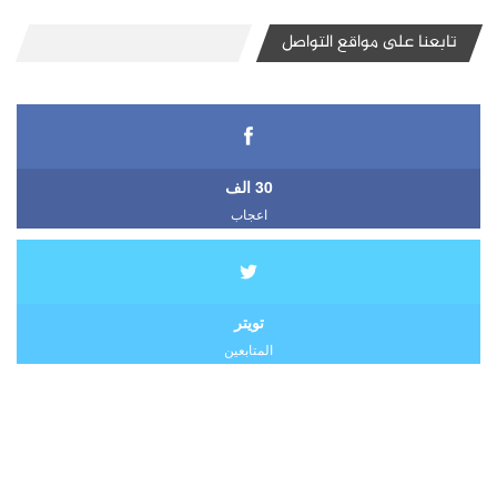
تابعنا على مواقع التواصل
30 الف
اعجاب
تويتر
المتابعين