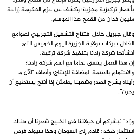
وبشر جبريل المزارعين بشراء الإنتاج من القمح والذرة
بأسعار تركيزية مجزية؛ وكشف عن عزم الحكومة زراعة
مليون فدان من القمح هذا الموسم.
وقال جبريل خلال افتتاح التشغيل التجريبي لصوامع
الغلال ببركات بولاية الجزيرة اليوم الخميس التي
أنشأتها شركة زادنا بتنفيذ شركة تركية.
إن هذا العمل يتسق تماما مع اسم شركة زادنا؛
والاهتمام بالقيمة المضافة للإنتاج؛ وأضاف “الآن ما
رأيناه يشرح الصدر وشعبنا يطمئن إذا أنتج يستطيع أن
يخزن”.
وزاد” نبشركم أن جولاتنا في الخليج شعرنا أن هناك
استثمار ضخم؛ قادم إلى السودان وهذا سيولد فرص