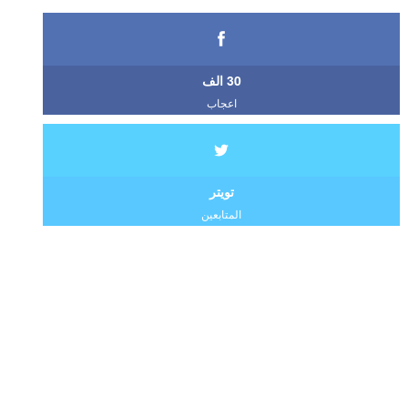
30 الف
اعجاب
تويتر
المتابعين