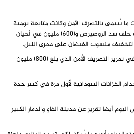
ت ما يُسمى بالتصرف الآمن وكانت متابعة يومية
في بعض الأحيان كانت (650) مليون متر مكعب خلف سد الروصيرص و(600) مليون في أحيان
واكد بروفيسور ياسر عباس استخدام سد مروي في تمرير التصريف الأمن الذي بلغ (800) مليون
خدام الخزانات السودانية لأول مرة في كسر حدة
يوم أيضا تقرير عن مدينة الفاو والدمار الكبير