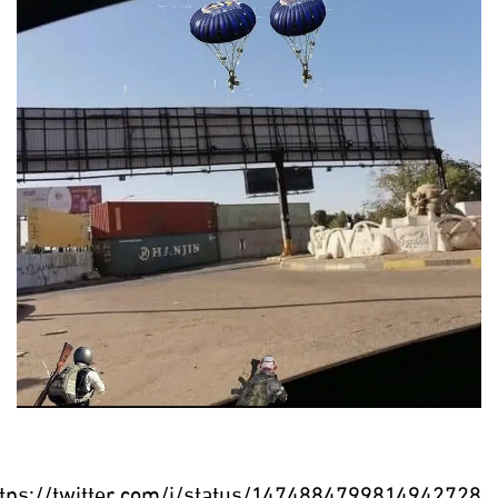
ttps://twitter.com/i/status/1474884799814942728