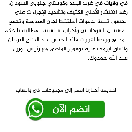
في ولايات في غرب البلاد وكوستي جنوبي السودان،
رغم الانتشار الأمني الكثيف وتشديد الإجراءات على
الجسور، تلبية لدعوات أطلقتها لجان المقاومة وتجمع
المهنيين السودانيين وأحزاب سياسية للمطالبة بالحكم
المدني ورفضا لقرارات قائد الجيش عبد الفتاح البرهان
واتفاق ابرمه نهاية نوفمبر الماضي مع رئيس الوزراء
عبد الله حمدوك.