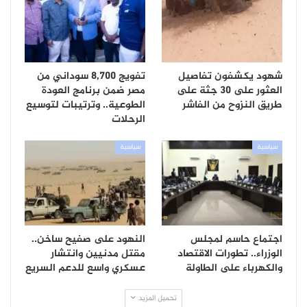
شهود يكشفون تفاصيل
تفويج 8,700 سوداني من
العثور على 30 جثة على
مصر ضمن برنامج العودة
طريق النزوح من الفاشر
الطوعية.. وترتيبات لتوسيع
الرحلات
سياسية
سياسية
اجتماع حاسم لمجلس
النهود على صفيح ساخن..
الوزراء.. تطورات الاقتصاد
مقتل مدنيين وانتشار
والكهرباء على الطاولة
عسكري واسع للدعم السريع
تحميل المزيد