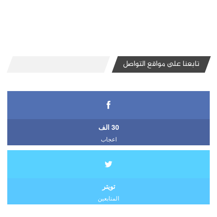
تابعنا على مواقع التواصل
30 الف
اعجاب
تويتر
المتابعين