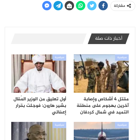
مشاركة
أخبار ذات صلة
سياسية
سياسية
مقتل 4 أشخاص وإصابة
أول تعليق من الوزير المُقال
آخرين بهجوم على منطقة
بشير هارون: فوجئت بقرار
التميد في شمال كردفان
إعفائي
سياسية
سياسية