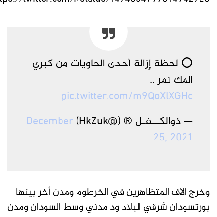
⭕️ لحظة إزالة أحدى الحاويات من كبري
المك نمر ..
pic.twitter.com/m9QoXlXGHc
— ذوالكــفـل ® (@HkZuk)
December
25, 2021
وخرج الاف المتظاهرين في الخرطوم ومدن أخر بينها
بورتسودان شرقي البلاد ود مدني وسط السودان ومدن