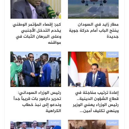
مطار زايد في السودان
كبر: إقصاء المؤتمر الوطني
يفتح الباب أمام حركة جوية
يخدم التدخل الأجنبي
جديدة
وعلى البرهان الثبات في
مواقفه
سياسية
سياسية
إعادة ترتيب مفاجئة في
رئيس الوزراء السوداني:
قطاع الشؤون الدينية..
تحرير دارفور بات قريباً جداً
رئيس الوزراء يعفي الوزير
وندعو إلى نبذ خطاب
وينهي تكليف أمين…
الكراهية
سياسية
سياسية