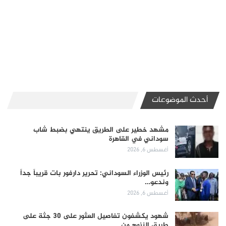
أحدث الموضوعات
مشهد خطير على الطريق ينتهي بضبط شاب
سوداني في القاهرة
أغسطس 6, 2026
رئيس الوزراء السوداني: تحرير دارفور بات قريباً جداً
وندعو…
أغسطس 6, 2026
شهود يكشفون تفاصيل العثور على 30 جثة على
طريق النزوح من…