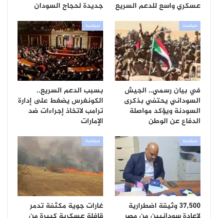
عسكري واسع للدعم السريع
جديدة لحجاج السودان
سياسية
سياسية
في بيان رسمي.. الجيش
بسبب الدعم السريع..
السوداني يحتفي بذكرى
الكونغرس يضغط على إدارة
السودنة ويؤكد مواصلة
ترامب لاتخاذ إجراءات ضد
الدفاع عن الوطن
الإمارات
سياسية
سياسية
37,500 وثيقة اضطرارية
غارات جوية مكثفة تدمر
لإعادة سودانيين من مصر
قافلة عسكرية كبيرة من