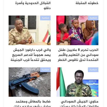
خطوته المقبلة
القبائل الحدودية وأسرة
دقلو
سياسية
سياسية
الحرب تحرم 8 ملايين طفل
والي غرب دارفور: الجيش
سوداني من التعليم والأمم
يصد هجوماً للدعم السريع
المتحدة تدق ناقوس الخطر
ويحقق تقدماً قرب الجنينة
سياسية
سياسية
مناوي: الجيش السوداني
ضابط بالمعاش ومعتمد
والقوات المشتركة يصدّان
سابق يشهر سلاحه داخل