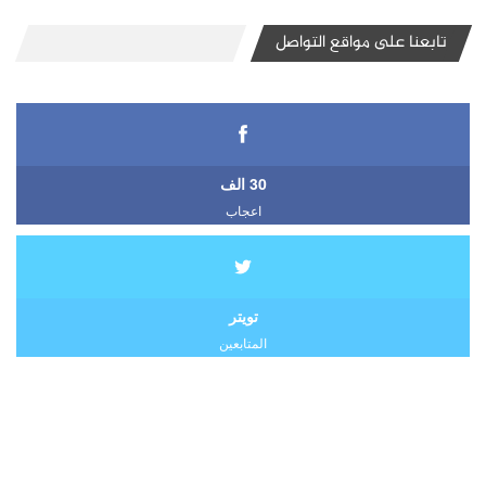
تابعنا على مواقع التواصل
30 الف
اعجاب
تويتر
المتابعين