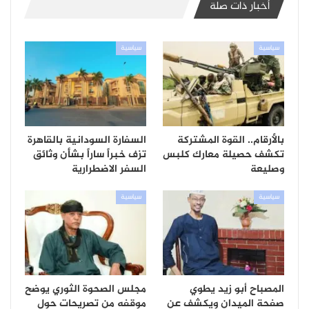
أخبار ذات صلة
سياسية
سياسية
بالأرقام.. القوة المشتركة
السفارة السودانية بالقاهرة
تكشف حصيلة معارك كلبس
تزف خبراً ساراً بشأن وثائق
وصليعة
السفر الاضطرارية
سياسية
سياسية
المصباح أبو زيد يطوي
مجلس الصحوة الثوري يوضح
صفحة الميدان ويكشف عن
موقفه من تصريحات حول