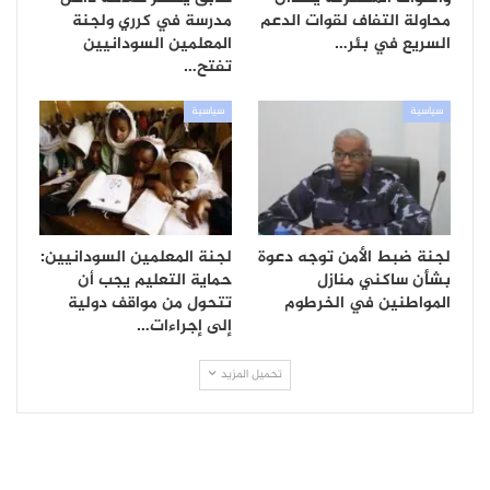
محاولة التفاف لقوات الدعم
مدرسة في كرري ولجنة
السريع في بئر…
المعلمين السودانيين
تفتح…
سياسية
سياسية
لجنة ضبط الأمن توجه دعوة
لجنة المعلمين السودانيين:
بشأن ساكني منازل
حماية التعليم يجب أن
المواطنين في الخرطوم
تتحول من مواقف دولية
إلى إجراءات…
تحميل المزيد