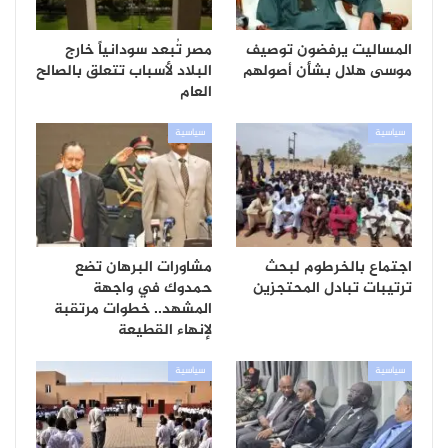
المساليت يرفضون توصيف
مصر تُبعد سودانياً خارج
موسى هلال بشأن أصولهم
البلاد لأسباب تتعلق بالصالح
العام
سياسية
سياسية
اجتماع بالخرطوم لبحث
مشاورات البرهان تضع
ترتيبات تبادل المحتجزين
حمدوك في واجهة
المشهد.. خطوات مرتقبة
لإنهاء القطيعة
سياسية
سياسية