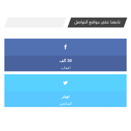
تابعنا على مواقع التواصل
30 الف
اعجاب
تويتر
المتابعين