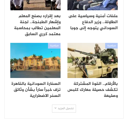
ملفات أمنية وسياسية على
بعد إقراره بصفع المعلم
الطاولة.. وزير الدفاع
وإشهار الطبنجة.. لجنة
السوداني يتوجه إلى جوبا
المعلمين تطالب بمحاسبة
معتمد كرري السابق
سياسية
سياسية
بالأرقام.. القوة المشتركة
السفارة السودانية بالقاهرة
تكشف حصيلة معارك كلبس
تزف خبراً ساراً بشأن وثائق
وصليعة
السفر الاضطرارية
تحميل المزيد