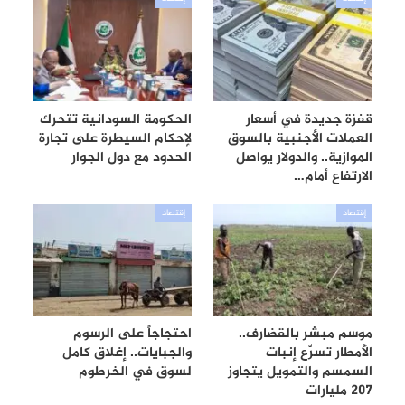
قفزة جديدة في أسعار
الحكومة السودانية تتحرك
العملات الأجنبية بالسوق
لإحكام السيطرة على تجارة
الموازية.. والدولار يواصل
الحدود مع دول الجوار
الارتفاع أمام…
إقتصاد
إقتصاد
موسم مبشر بالقضارف..
احتجاجاً على الرسوم
الأمطار تسرّع إنبات
والجبايات.. إغلاق كامل
السمسم والتمويل يتجاوز
لسوق في الخرطوم
207 مليارات