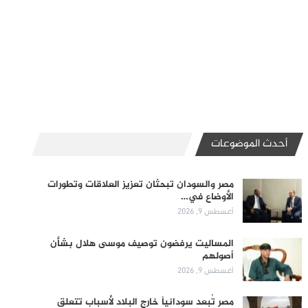
أحدث الموضوعات
مصر والسودان تبحثان تعزيز العلاقات وتطورات
الأوضاع في…
أغسطس 9, 2026
المساليت يرفضون توصيف موسى هلال بشأن
أصولهم
أغسطس 9, 2026
مصر تُبعد سودانياً خارج البلاد لأسباب تتعلق