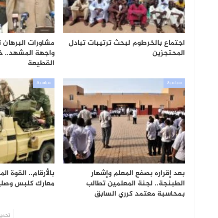
اجتماع بالخرطوم لبحث ترتيبات تبادل
مشاورات البرهان
المحتجزين
واجهة المشهد.. خ
القطيعة
سياسية
سياسية
بعد إقراره بصفع المعلم وإشهار
بالأرقام.. القوة 
الطبنجة.. لجنة المعلمين تطالب
معارك كلبس وصلي
بمحاسبة معتمد كرري السابق
تحميل