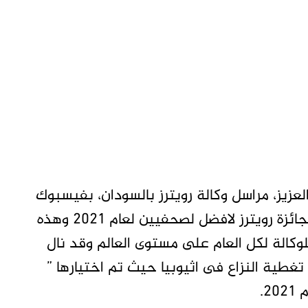
زيز، مراسل وكالة رويترز بالسودان، بفيسبوك
قائلا: الحمد لله لقد تم اختيارى ضمن الفائزين بجائزة رويترز لافضل لصحفيين لعام 2021 وهذه
وكالة لكل العام على مستوى العالم وقد نال
غطية النزاع فى اثيوبيا حيث تم اختيارها ”