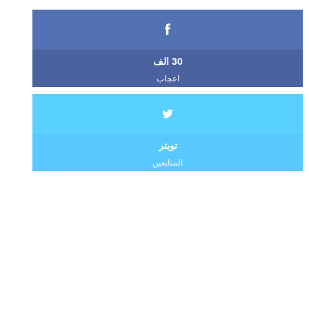
30 الف
اعجاب
تويتر
المتابعين