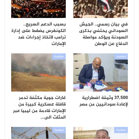
في بيان رسمي.. الجيش
بسبب الدعم السريع..
السوداني يحتفي بذكرى
الكونغرس يضغط على إدارة
السودنة ويؤكد مواصلة
ترامب لاتخاذ إجراءات ضد
الدفاع عن الوطن
الإمارات
سياسية
سياسية
37,500 وثيقة اضطرارية
غارات جوية مكثفة تدمر
لإعادة سودانيين من مصر
قافلة عسكرية كبيرة من
الإمارات قادمة من ليبيا عبر
المثلث الى…
سياسية
سياسية