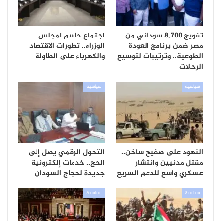
تفويج 8,700 سوداني من
اجتماع حاسم لمجلس
مصر ضمن برنامج العودة
الوزراء.. تطورات الاقتصاد
الطوعية.. وترتيبات لتوسيع
والكهرباء على الطاولة
الرحلات
سياسية
سياسية
النهود على صفيح ساخن..
التحول الرقمي يصل إلى
مقتل مدنيين وانتشار
الحج.. خدمات إلكترونية
عسكري واسع للدعم السريع
جديدة لحجاج السودان
سياسية
سياسية