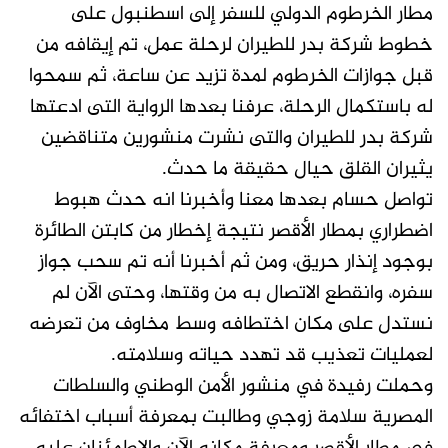
مطار الخرطوم الدولي للسفر إلى اسطنبول على
خطوط شركة بدر للطيران لرحلة عمل، تم إيقافه من
قبل جوازات الخرطوم لمدة تزيد عن ساعة، ثم سمحوا
له باستكمال الرحلة، عرفنا بعدها الرواية التى ادعتها
شركة بدر للطيران والتى نشرت منشورين متناقضين
يثيران القلق حيال حقيقة ما حدث.
تواصل حسام بعدها معنا وأخبرنا انه حدث هبوط
اضطراري بمطار الأقصر نتيجة إخطار من كابتن الطائرة
بوجود إنذار حريق، ومن ثم أخبرنا أنه تم سحب جواز
سفره، وانقطع الاتصال به من وقتها، وحتى الآن لم
نستدل على مكان اختطافه وسط مخاوف من تعرضه
لعمليات تعذيب قد تهدد حياته وسلامته.
وحملت رفيدة في منشور الأمن الوطني والسلطات
المصرية سلامة زوجي وطالبت بمعرفة أسباب اختفائه