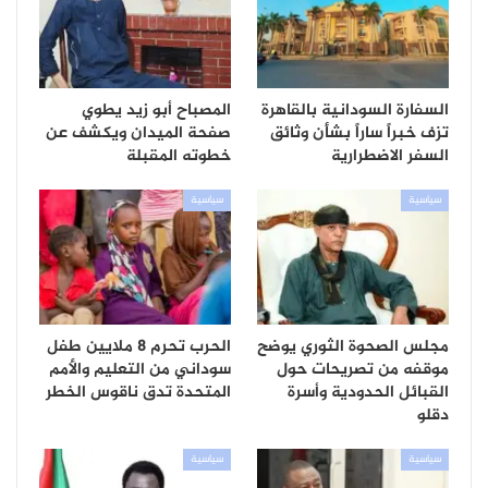
السفارة السودانية بالقاهرة
المصباح أبو زيد يطوي
تزف خبراً ساراً بشأن وثائق
صفحة الميدان ويكشف عن
السفر الاضطرارية
خطوته المقبلة
سياسية
سياسية
مجلس الصحوة الثوري يوضح
الحرب تحرم 8 ملايين طفل
موقفه من تصريحات حول
سوداني من التعليم والأمم
القبائل الحدودية وأسرة
المتحدة تدق ناقوس الخطر
دقلو
سياسية
سياسية