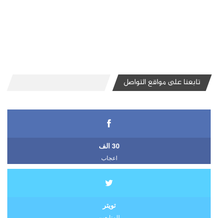
تابعنا على مواقع التواصل
30 الف
اعجاب
تويتر
المتابعين