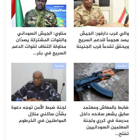
والي غرب دارفور: الجيش
مناوي: الجيش السوداني
يصد هجوماً للدعم السريع
والقوات المشتركة يصدّان
ويحقق تقدماً قرب الجنينة
محاولة التفاف لقوات الدعم
السريع في بئر…
سياسية
سياسية
ضابط بالمعاش ومعتمد
لجنة ضبط الأمن توجه دعوة
سابق يشهر سلاحه داخل
بشأن ساكني منازل
مدرسة في كرري ولجنة
المواطنين في الخرطوم
المعلمين السودانيين
تفتح…