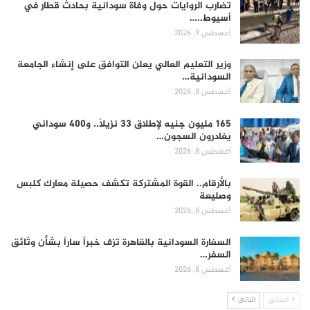
تضارب الروايات حول وفاة سودانية بحادث قطار في
أسيوط..…
أغسطس 9, 2026
وزير التعليم العالي يعلن التوافق على إنشاء الجامعة
السودانية…
أغسطس 8, 2026
165 مليون جنيه لإطلاق 33 نزيلاً.. و400 سوداني
يغادرون السجون…
أغسطس 8, 2026
بالأرقام.. القوة المشتركة تكشف حصيلة معارك كلبس
وصليعة
أغسطس 8, 2026
السفارة السودانية بالقاهرة تزف خبراً ساراً بشأن وثائق
السفر…
أغسطس 8, 2026
السابق
التالي