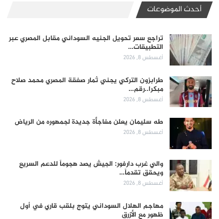
أحدث الموضوعات
تراجع سعر تحويل الجنيه السوداني مقابل المصري عبر
التطبيقات…
أغسطس 8, 2026
طرابزون التركي يجني ثمار صفقة المصري محمد صلاح
مبكرا..رقم…
أغسطس 8, 2026
طه سليمان يعلن مفاجأة جديدة لجمهوره من الرياض
أغسطس 8, 2026
والي غرب دارفور: الجيش يصد هجوماً للدعم السريع
ويحقق تقدماً…
أغسطس 8, 2026
مهاجم الهلال السوداني يتوج بلقب قاري في أول
ظهور مع الأزرق