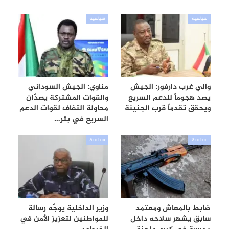
سياسية
سياسية
والي غرب دارفور: الجيش
مناوي: الجيش السوداني
يصد هجوماً للدعم السريع
والقوات المشتركة يصدّان
ويحقق تقدماً قرب الجنينة
محاولة التفاف لقوات الدعم
السريع في بئر…
سياسية
سياسية
ضابط بالمعاش ومعتمد
وزير الداخلية يوجّه رسالة
سابق يشهر سلاحه داخل
للمواطنين لتعزيز الأمن في