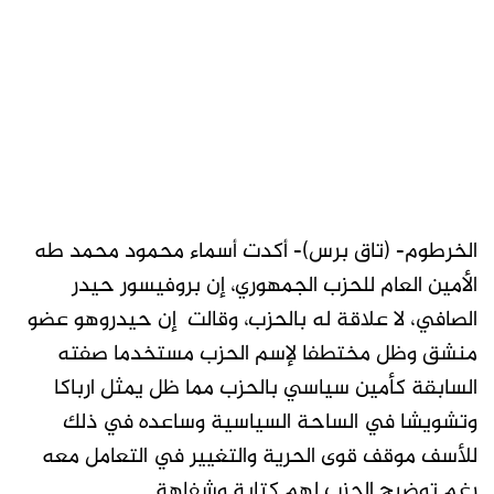
الخرطوم- (تاق برس)- أكدت أسماء محمود محمد طه
الأمين العام للحزب الجمهوري، إن بروفيسور حيدر
الصافي، لا علاقة له بالحزب، وقالت إن حيدروهو عضو
منشق وظل مختطفا لإسم الحزب مستخدما صفته
السابقة كأمين سياسي بالحزب مما ظل يمثل ارباكا
وتشويشا في الساحة السياسية وساعده في ذلك
للأسف موقف قوى الحرية والتغيير في التعامل معه
رغم توضيح الحزب لهم كتابة وشفاهة.