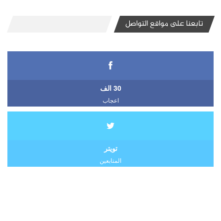
تابعنا على مواقع التواصل
30 الف
اعجاب
تويتر
المتابعين