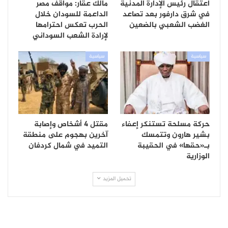
اعتقال رئيس الإدارة المدنية
مالك عقار: مواقف مصر
في شرق دارفور بعد تصاعد
الداعمة للسودان خلال
الغضب الشعبي بالضعين
الحرب تعكس احترامها
لإرادة الشعب السوداني
سياسية
سياسية
حركة مسلحة تستنكر إعفاء
مقتل 4 أشخاص وإصابة
بشير هارون وتتمسك
آخرين بهجوم على منطقة
بـ«حقها» في الحقيبة
التميد في شمال كردفان
الوزارية
تحميل المزيد