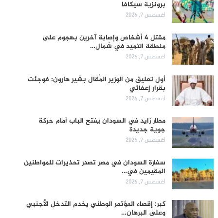
برونزية سيكافا
أغسطس 7, 2026
مقتل 4 أشخاص وإصابة آخرين بهجوم على
منطقة التميد في شمال…
أغسطس 7, 2026
أول تعليق من الوزير المُقال بشير هارون: فوجئت
بقرار إعفائي
أغسطس 7, 2026
مطار زايد في السودان يفتح الباب أمام حركة
جوية جديدة
أغسطس 7, 2026
سفارة السودان في مصر تصدر تحذيرات للمواطنين
المقيمين في…
أغسطس 7, 2026
كبر: إقصاء المؤتمر الوطني يخدم التدخل الأجنبي
وعلى البرهان…