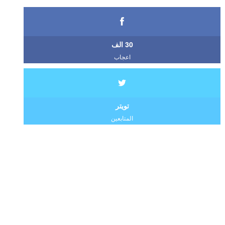
30 الف
اعجاب
تويتر
المتابعين