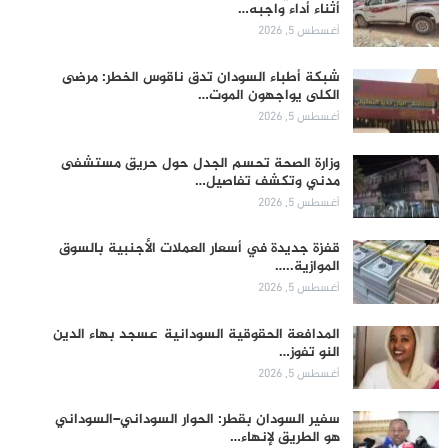
أثناء أداء واجبه…
أغسطس 5, 2026
شبكة أطباء السودان تدق ناقوس الخطر: مرضى
الكلى يواجهون الموت…
أغسطس 5, 2026
وزارة الصحة تحسم الجدل حول حريق مستشفى
مدني وتكشف تفاصيل…
أغسطس 5, 2026
قفزة جديدة في أسعار العملات الأجنبية بالسوق
الموازية..…
أغسطس 5, 2026
المدافعة الحقوقية السودانية عسجد بهاء الدين
النو تفوز…
أغسطس 5, 2026
سفير السودان بقطر: الحوار السوداني–السوداني
هو الطريق لإنهاء…