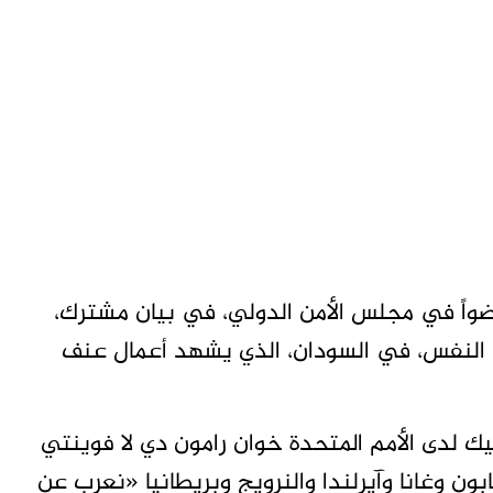
وم- (تاق برس)- دعا تسعة من أصل 15 عضواً في مجلس الأمن الدولي، في بيان مشترك،
النفس، في السودان، الذي يشهد أعمال عنف
يك لدى الأمم المتحدة خوان رامون دي لا فوينتي
ابون وغانا وآيرلندا والنرويج وبريطانيا «نعرب عن