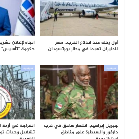
أول رحلة منذ اندلاع الحرب.. مصر
اتجاه لإعلان تشر
للطيران تهبط في مطار بورتسودان
حكومة “تأسيس”
سياسية
سياسية
جبريل إبراهيم: انتصار ساحق في غرب
انفراجة في أزمة ال
دارفور والسيطرة على مناطق
تشغيل وحدات تول
استراتيجية
القومية