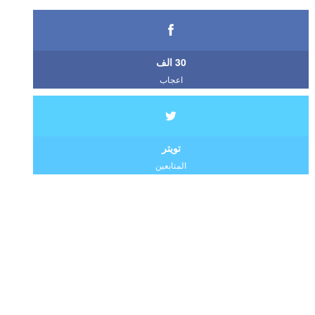
30 الف
اعجاب
تويتر
المتابعين