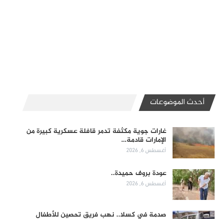
أحدث الموضوعات
غارات جوية مكثفة تدمر قافلة عسكرية كبيرة من
الإمارات قادمة…
أغسطس 6, 2026
عودة بروف حميدة..
أغسطس 6, 2026
صدمة في كسلا.. نهب فريق تحصين للأطفال