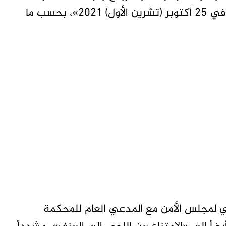
قلقنا البالغ إزاء الانقلاب العسكري في السودان في 25 أكتوبر (تشرين الأول) 2021»، بحسب ما
ي لمجلس الأمن مع المدعي العام للمحكمة