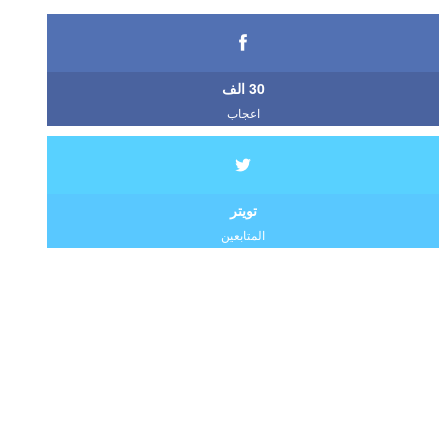
30 الف
اعجاب
تويتر
المتابعين