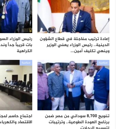
إعادة ترتيب مفاجئة في قطاع الشؤون
رئيس الوزراء السود
الدينية.. رئيس الوزراء يعفي الوزير
بات قريباً جداً ون
وينهي تكليف أمين…
الكراهية
سياسية
سياسية
تفويج 8,700 سوداني من مصر ضمن
اجتماع حاسم لمجلس
برنامج العودة الطوعية.. وترتيبات
الاقتصاد والكهرباء
لتوسيع الرحلات