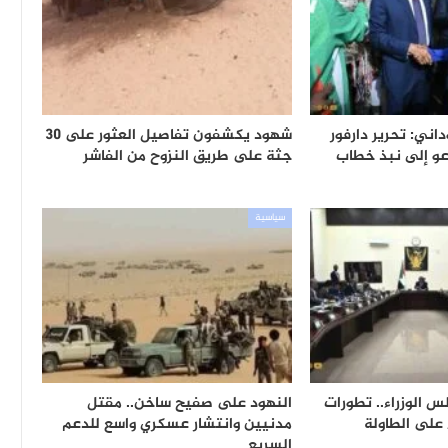
اني: تحرير دارفور
شهود يكشفون تفاصيل العثور على 30
دعو إلى نبذ خطاب
جثة على طريق النزوح من الفاشر
سياسية
 الوزراء.. تطورات
النهود على صفيح ساخن.. مقتل
 على الطاولة
مدنيين وانتشار عسكري واسع للدعم
السريع