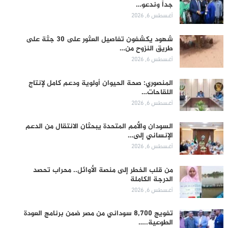
جداً وندعو…
أغسطس 6, 2026
شهود يكشفون تفاصيل العثور على 30 جثة على
طريق النزوح من…
أغسطس 6, 2026
المنصوري: صحة الحيوان أولوية ودعم كامل لإنتاج
اللقاحات…
أغسطس 6, 2026
السودان والأمم المتحدة يبحثان الانتقال من الدعم
الإنساني إلى…
أغسطس 6, 2026
من قلب الخطر إلى منصة الأوائل.. محراب تحصد
الدرجة الكاملة
أغسطس 6, 2026
تفويج 8,700 سوداني من مصر ضمن برنامج العودة
الطوعية..…