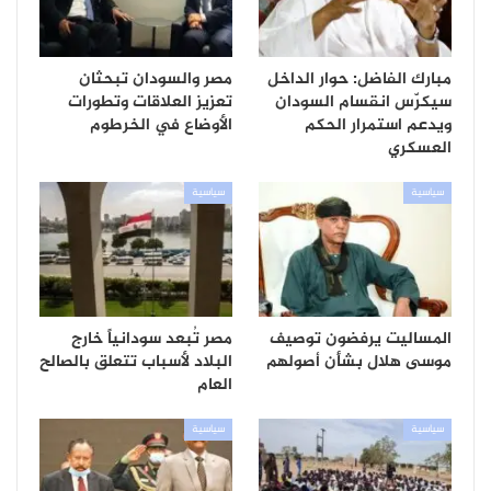
مبارك الفاضل: حوار الداخل
مصر والسودان تبحثان
سيكرّس انقسام السودان
تعزيز العلاقات وتطورات
ويدعم استمرار الحكم
الأوضاع في الخرطوم
العسكري
سياسية
سياسية
المساليت يرفضون توصيف
مصر تُبعد سودانياً خارج
موسى هلال بشأن أصولهم
البلاد لأسباب تتعلق بالصالح
العام
سياسية
سياسية