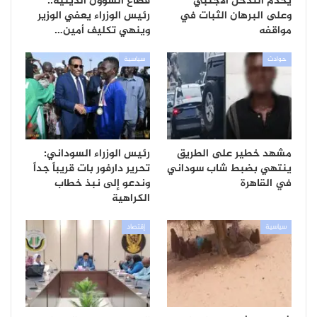
يخدم التدخل الأجنبي
قطاع الشؤون الدينية..
وعلى البرهان الثبات في
رئيس الوزراء يعفي الوزير
مواقفه
وينهي تكليف أمين…
حوادث
سياسية
مشهد خطير على الطريق
رئيس الوزراء السوداني:
ينتهي بضبط شاب سوداني
تحرير دارفور بات قريباً جداً
في القاهرة
وندعو إلى نبذ خطاب
الكراهية
سياسية
إقتصاد