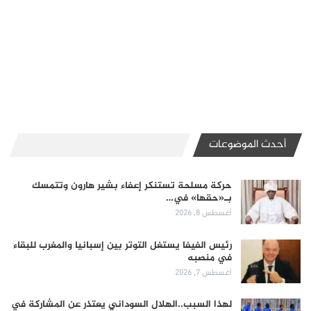
أحدث الموضوعات
حركة مسلحة تستنكر إعفاء بشير هارون وتتمسك
بـ«حقها» في…
أغسطس 8, 2026
رئيس الفيفا يستغل التوتر بين إسبانيا والمغرب للبقاء
في منصبه
أغسطس 7, 2026
لهذا السبب..الهلال السوداني يعتذر عن المشاركة في