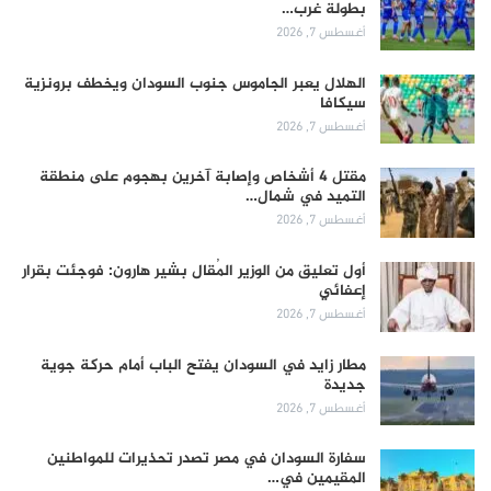
بطولة غرب…
أغسطس 7, 2026
الهلال يعبر الجاموس جنوب السودان ويخطف برونزية
سيكافا
أغسطس 7, 2026
مقتل 4 أشخاص وإصابة آخرين بهجوم على منطقة
التميد في شمال…
أغسطس 7, 2026
أول تعليق من الوزير المُقال بشير هارون: فوجئت بقرار
إعفائي
أغسطس 7, 2026
مطار زايد في السودان يفتح الباب أمام حركة جوية
جديدة
أغسطس 7, 2026
سفارة السودان في مصر تصدر تحذيرات للمواطنين
المقيمين في…