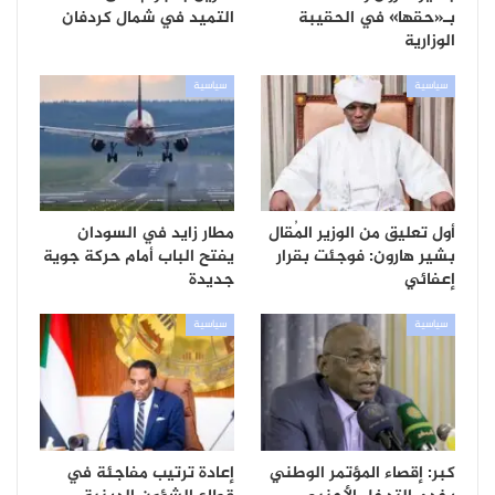
بـ«حقها» في الحقيبة
التميد في شمال كردفان
الوزارية
سياسية
سياسية
أول تعليق من الوزير المُقال
مطار زايد في السودان
بشير هارون: فوجئت بقرار
يفتح الباب أمام حركة جوية
إعفائي
جديدة
سياسية
سياسية
كبر: إقصاء المؤتمر الوطني
إعادة ترتيب مفاجئة في