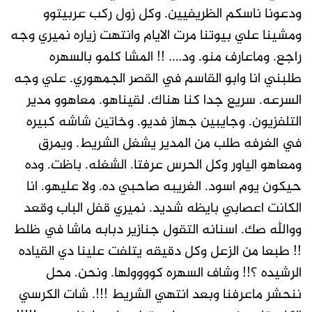
ودعونا ناسكم الظريفيين. وكل زول ركب عربيتوو
ومشينا علي بيوتنا مرت الايام وانتهت زياره نميري وجه
راجع. وماعارف منو. ود…. !! المشا كلمو بالسهره
طلبني انا وابو القاسم في القصر الجمهوري. علي وجه
السرعه. سريع جدا كنا هناك. لقيناهو. معاهوو مدير
التلفزيون. وجايبين جهاز فديو. وخاتين شاشه كبيره
في الغرفه طلب من المدير يشغل الشريط. ويمرق
ومعاهو الياور وكل الحرس عرفتا. الشغله. باظت. وده
حيكون يوم اسود. الغريبه صاحبي ده. ولا عليهو. انا
الكانت اعصابي بايظه شديد. نميري قفل الباب وقعد
ووالله صك. اسنانه التقول جنازير دبابه ماشا في ظلط
!! طبعا من الزعل وكل دقيقه يتلفت علينا دي القياده
الرشيده ؟!! وشاف السهره كوووولها. ونحن. محل
ننحشر ماعرفنا وبعد انتهي الشريط !!!. شات الكرسي