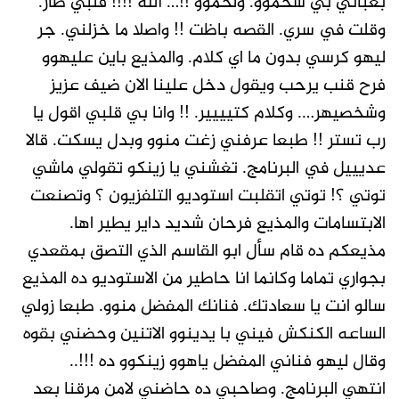
بغباني بي شحموو. ولحموو !!… الله !!!! قلبي طار.
وقلت في سري. القصه باظت !! واصلا ما خزلني. جر
ليهو كرسي بدون ما اي كلام. والمذيع باين عليهوو
فرح قنب يرحب ويقول دخل علينا الان ضيف عزيز
وشخصيهر…. وكلام كتيييير. !! وانا بي قلبي اقول يا
رب تستر !! طبعا عرفني زغت منوو وبدل يسكت. قالا
عديييل في البرنامج. تغشني يا زينكو تقولي ماشي
توتي ؟! توتي اتقلبت استوديو التلفزيون ؟ وتصنعت
الابتسامات والمذيع فرحان شديد داير يطير اها.
مذيعكم ده قام سأل ابو القاسم الذي التصق بمقعدي
بجواري تماما وكانما انا حاطير من الاستوديو ده المذيع
سالو انت يا سعادتك. فنانك المفضل منوو. طبعا زولي
الساعه الكنكش فيني با يدينوو الاتنين وحضني بقوه
وقال ليهو فناني المفضل ياهوو زينكوو ده !!!..
انتهي البرنامج. وصاحبي ده حاضني لامن مرقنا بعد