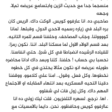
منسجما جدا مع حديث الزين وابتسامع عريضه تمﻻ.
وجهه
صاحبي ده. انا عارفوو كويس. الوكت داك. الريس كان
بره البلد في زياره رسميه لاحدي الدول. وقبلها. لمانا
كوووولنا. وجاب المصاحف. وحلفنا قسم للمره التانيه.
بعد قسم الولاء الاول لما مسكنا البلد. اننا. نكون رمزا.
للقياده الرشيده انضباطا في كل شئ. حتي انفاسنا.
نحسبا بي حساب ! حلفنا. كلنا وبعد داك ادانا محاضره
طويله عريضه انو نكون مثالا يحتذي في كل خطوه
نخطوها. وكل فعل. وقول.. امنا علي كلاموو. ووقفنا
دقينا التحيه العسكريه بعد انتهاء المقابله او الاجتماع
المهم داك. وكل زول فات لي شغلوو
. اها. نرجع. لسهره التلفزيون. قلت ليك زولي ده انا
عاارفوو كويس وحافظوو. نحن. دايما بالامسيات مع