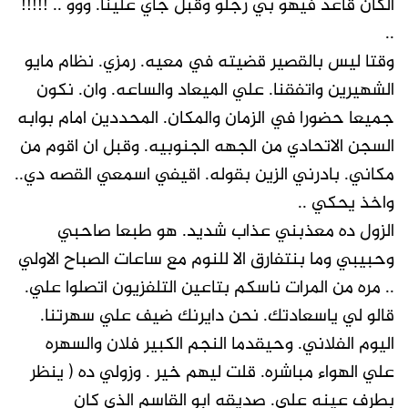
الكان قاعد فيهو بي رجلو وقبل جاي علينا. ووو .. !!!!!
..
وقتا ليس بالقصير قضيته في معيه. رمزي. نظام مايو
الشهيرين واتفقنا. علي الميعاد والساعه. وان. نكون
جميعا حضورا في الزمان والمكان. المحددين امام بوابه
السجن الاتحادي من الجهه الجنوبيه. وقبل ان اقوم من
مكاني. بادرني الزين بقوله. اقيفي اسمعي القصه دي..
واخذ يحكي ..
الزول ده معذبني عذاب شديد. هو طبعا صاحبي
وحبيبي وما بنتفارق الا للنوم مع ساعات الصباح الاولي
.. مره من المرات ناسكم بتاعين التلفزيون اتصلوا علي.
قالو لي ياسعادتك. نحن دايرنك ضيف علي سهرتنا.
اليوم الفلاني. وحيقدما النجم الكبير فلان والسهره
علي الهواء مباشره. قلت ليهم خير . وزولي ده ( ينظر
بطرف عينه علي. صديقه ابو القاسم الذي كان