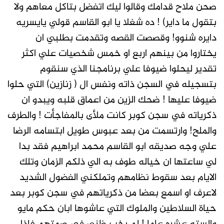
صحن ملاح قدامك وقالوا ليك اتفضل بتاكل معاهم ولا
بتقول ما داير) ! ده شغلا يا ابو القاسم قولي يايسريه
دايره شنوو! وقصصت القصه وتقدمت بطلبي ان
يختاروا من بينهم اربع او خمس شخصيات علي اكثر
تقدير ليحلوا ضيوفا علي برنامجنا الذي سنقوم
بتسجيله في السجن ذاته ونفس ال ( زنازين) التي حلوا
ضيوفا عليها ! ضحك الزين من اعماق قلبه ويبدو ان
ذكرياته في سجن كوبر كانت ملأى بالمفاجأت ! والطرف
والملح! وارتسمت من بعد عبوس طويل ابتسامه الرضا
علي وجه صديقه ابو القاسم محمد ابراهيم فقد بدا
لي ساعتها ان خياله طوف به الي ذلكم الزمان وتلك
الايام بعد سقوط نظامهم وتملكني الفضول الشديد
لاعرف او اسمع بعضا من ذكرياتهم في سجن كوبر بعد
حياة السلاطين والملوك التي عاشوها ابان حكم مايو