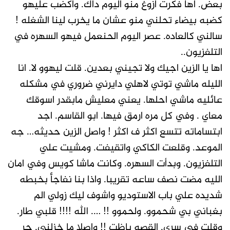
بعض. اها فكرت ازوغ منو اليوم داك. واكضب عليهو
كضبه بيضاء تحلني منو عشان ما يخرب لينا الشغله !
سالني كالعاده. عصر اليوم الحنعمل فيهو السهره في
التلفزيون..
اها يا الزين اجيك ولا تجيني بعدين. قلت ليهوو لا. انا
الليله ماشي توتي لاهلي دايرني ضروري في مشكله
عائليه ماشي احلها. يعني معليش مابقدر اسوقك
معاي . وفي كل مره ارمق فيها. ابو القاسم. اجد
ابتساماته تتسع اكثر ف اكثر ! واصل الزين حديثه… جه
الموعد. وقلعت الكاكي واتقيفت. ومشيت علي
التلفزيون. وبدأت السهره. وكانت ماشا كويس وفي امان
الليه مضت نصف ساعه تقريبا. واذا بنا نفاجأ بخبطه
شديده علي باب الاستوديو واشوف ليك زولي الم
بغباني بي شحموو. ولحموو !! …. الله !!!! قلبي طار.
وقلت في سري. القصه باظت !! واصلا ما خزلني. جر