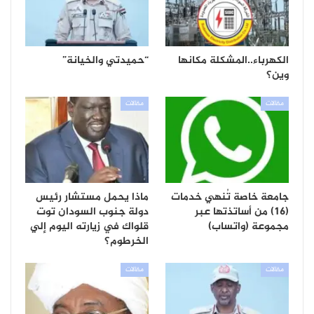
الكهرباء..المشكلة مكانها
“حميدتي والخيانة”
وين؟
مقالات
مقالات
جامعة خاصة تُنهي خدمات
ماذا يحمل مستشار رئيس
(16) من أساتذتها عبر
دولة جنوب السودان توت
مجموعة (واتساب)
قلواك في زيارته اليوم إلي
الخرطوم؟
مقالات
مقالات