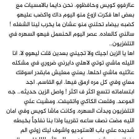
عاارفوو كويس وحافظوو. نحن دايما بالامسيات مع
بعض اها فكرت ازوغ منو اليوم داك واكضب عليهو
كضبه بيضاء تحلني منو عشان ما يخرب لينا الشغله !
سالني كالعاده. عصر اليوم الحنعمل فيهو السهره في
التلفزيون..
اها يا الزين اجيك ولا تجيني بعدين قلت ليهوو لا. انا
الليله ماشي توتي لاهلي دايرني ضروري في مشكله
عائليه ماشي احلها. يعني معليش مابقدر اسوقك
معاي وفي كل مره ارمق فيها. ابو القاسم. اجد
ابتساماته تتسع اكثر ف اكثر ! واصل الزين حديثه.. جه
الموعد. وقلعت الكاكي واتقيفت. ومشيت علي
التلفزيون وبدأت السهره. وكانت ماشا كويس وفي امان
الليه مضت نصف ساعه تقريبا واذا بنا نفاجأ بخبطه
شديده علي باب الاستوديو واشوف ليك زولي الم