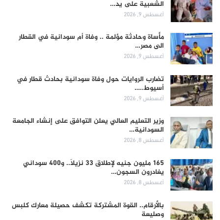
الشعبية على يد…
أغسطس 9, 2026
مأساة وحادثة مؤلمة .. وفاة أم سودانية في القطار
الى مصر…
أغسطس 9, 2026
تضارب الروايات حول وفاة سودانية بحادث قطار في
أسيوط..…
أغسطس 9, 2026
وزير التعليم العالي يعلن التوافق على إنشاء الجامعة
السودانية…
أغسطس 8, 2026
165 مليون جنيه لإطلاق 33 نزيلاً.. و400 سوداني
يغادرون السجون…
أغسطس 8, 2026
بالأرقام.. القوة المشتركة تكشف حصيلة معارك كلبس
وصليعة