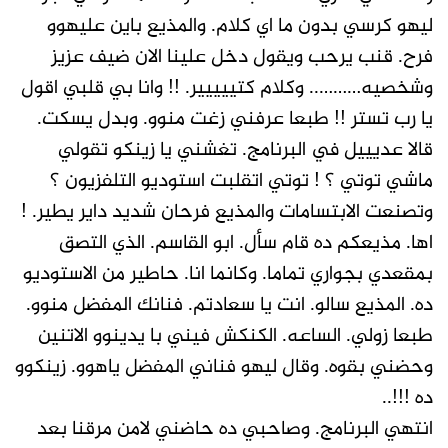
ليهو كرسي بدون ما اي كلام. والمذيع باين عليهوو
فرح. قنب يرحب ويقول دخل علينا الان ضيف عزيز
وشخصيه……….. وكلام كتييييير. !! وانا بي قلبي اقول
يا رب تستر !! طبعا عرفني زغت منوو. وبدل يسكت.
قالا عديييل في البرنامج. تغشني يا زينكو تقولي
ماشي توتي ؟ ! توتي اتقلبت استوديو التلفزيون ؟
وتصنعت الابتسامات والمذيع فرحان شديد داير يطير. !
اها. مذيعكم ده قام سأل. ابو القاسم. الذي التصق
بمقعدي بجواري تماما. وكانما انا. حاطير من الاستوديو
ده. المذيع سالو. انت يا سعادتم. فنانك المفضل منوو.
طبعا زولي. الساعه. الكنكش فيني با يدينوو الاتنين
وحضني بقوه. وقال ليهو فناني المفضل ياهوو. زينكوو
ده !!!..
انتهي البرنامج. وصاحبي ده حاضني لامن مرقنا بعد