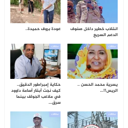
انقلاب خطير داخل صفوف
عودة بروف حميدة..
الدعم السريع
مقالات
مقالات
يسرية محمد الحسن ..
حكاية إمبراطور الدقيق..
الريس!!…
كيف نجت أبقار أسامة داوود
في ملاعب الجولف بينما
سرق…
مقالات
مقالات