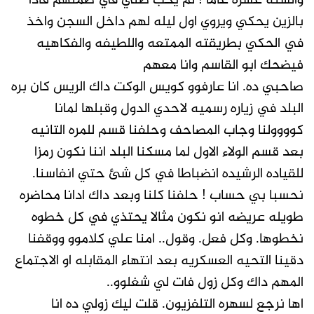
والسته عشره عاما ! لم يخب ظني في صمتهم فاذا
بالزين يحكي ويروي اول ليله لهم داخل السجن واخذ
في الحكي بطريقته الممتعه واللطيفه والفكاهيه
فيضحك ابو القاسم وانا معهم
صاحبي ده. انا عارفوو كويس الوكت داك الريس كان بره
البلد في زياره رسميه لاحدي الدول وقبلها لمانا
كوووولنا وجاب المصاحف وحلفنا قسم للمره التانيه
بعد قسم الولاء الاول لما مسكنا البلد اننا نكون رمزا
للقياده الرشيده انضباطا في كل شئ حتي انفاسنا.
نحسبا بي حساب ! حلفنا كلنا وبعد داك ادانا محاضره
طويله عريضه انو نكون مثالا يحتذي في كل خطوه
نخطوها. وكل فعل. وقول.. امنا علي كلاموو ووقفنا
دقينا التحيه العسكريه بعد انتهاء المقابله او الاجتماع
المهم داك وكل زول فات لي شغلوو..
اها نرجع لسهره التلفزيون. قلت ليك زولي ده انا