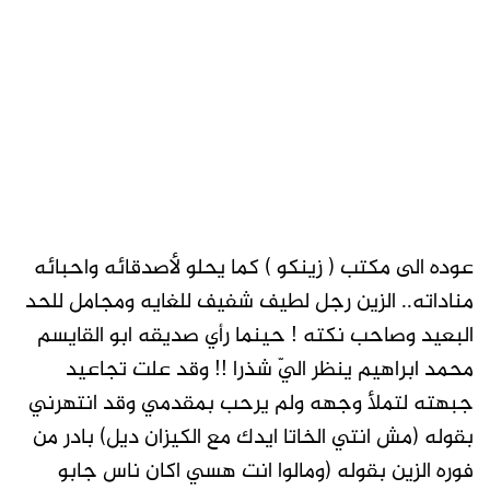
عوده الى مكتب ( زينكو ) كما يحلو لأصدقائه واحبائه
مناداته.. الزين رجل لطيف شفيف للغايه ومجامل للحد
البعيد وصاحب نكته ! حينما رأي صديقه ابو القايسم
محمد ابراهيم ينظر اليّ شذرا !! وقد علت تجاعيد
جبهته لتملأ وجهه ولم يرحب بمقدمي وقد انتهرني
بقوله (مش انتي الخاتا ايدك مع الكيزان ديل) بادر من
فوره الزين بقوله (ومالوا انت هسي اكان ناس جابو