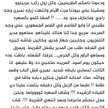
ودعونا ناسكم الظريفيين. وكل زول ركب عربيتوو
ومشينا علي بيوتنا مرت الايام وانتهت زياره نميري وجه
راجع. وماعارف منو. ود……. !! المشا كلمو بالسهره
طلبني انا وابو القاسم في القصر الجمهوري. علي وجه
السرعه. سريع جدا كنا هناك. لقيناهو. معاهوو مدير
التلفزيون. وجايبين جهاز فديو. وخاتين شاشه كبيره
في الغرفه طلب من المدير يشغل الشريط. ويمرق
ومعاهو الياور وكل الحرس… عرفتا. الشغله. باظت. وده
حيكون يوم اسود. الغريبه صاحبي ده. ولا عليهو. انا
الكانت اعصابي بايظه شديد. نميري قفل الباب وقعد
ووالله. صك. اسنانه التقول جنازير دبابه ماشا في
ظلط !! طبعا من الزعل وكل دقيقه يتلفت علينا دي
القياده الرشيده ؟!! وشاف السهره كوووولها. ونحن.
محل ننحشر ماعرفنا وبعد انتهي الشريط !!!. شات
الكرسي الكان قاعد فيهو بي رجلو وقبل جاي علينا.