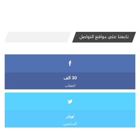
تابعنا على مواقع التواصل
30 الف
اعجاب
تويتر
المتابعين