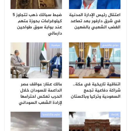
اعتقال رئيس الإدارة المدنية
ضبط سبائك ذهب تتجاوز 5
في شرق دارفور بعد تصاعد
كيلوغرامات بحوزة متهم
الغضب الشعبي بالضعين
عند بوابة سوق طواحين
دارمالي
دولي واقليمي
سياسية
اتفاقية تاريخية في مكة..
مالك عقار: مواقف مصر
شراكة دفاعية تجمع
الداعمة للسودان خلال
السعودية وتركيا وباكستان
الحرب تعكس احترامها
لإرادة الشعب السوداني
إقتصاد
علوم وتكنلوجيا