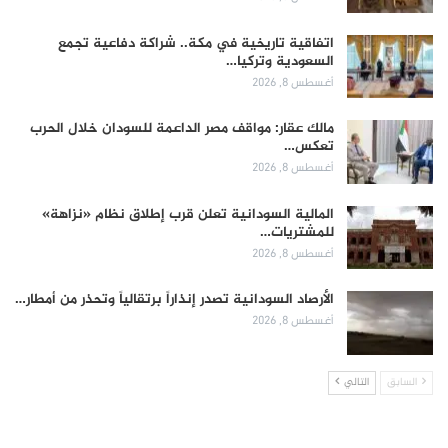
اتفاقية تاريخية في مكة.. شراكة دفاعية تجمع
السعودية وتركيا…
أغسطس 8, 2026
مالك عقار: مواقف مصر الداعمة للسودان خلال الحرب
تعكس…
أغسطس 8, 2026
المالية السودانية تعلن قرب إطلاق نظام «نزاهة»
للمشتريات…
أغسطس 8, 2026
الأرصاد السودانية تصدر إنذاراً برتقالياً وتحذر من أمطار…
أغسطس 8, 2026
السابق
التالي