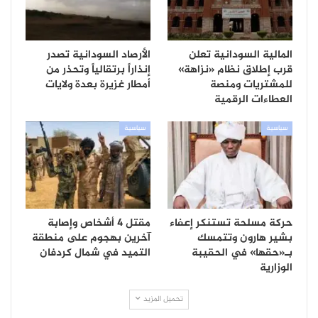
المالية السودانية تعلن
الأرصاد السودانية تصدر
قرب إطلاق نظام «نزاهة»
إنذاراً برتقالياً وتحذر من
للمشتريات ومنصة
أمطار غزيرة بعدة ولايات
العطاءات الرقمية
سياسية
سياسية
حركة مسلحة تستنكر إعفاء
مقتل 4 أشخاص وإصابة
بشير هارون وتتمسك
آخرين بهجوم على منطقة
بـ«حقها» في الحقيبة
التميد في شمال كردفان
الوزارية
تحميل المزيد